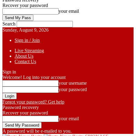
Recover your password
your email
Search
Sunday, August 9, 2026
Sign in / Join
Live Streaming
About Us
Contact Us
Sign in
Welcome! Log into your account
your username
your password
Forgot your password? Get help
Password recovery
Recover your password
your email
A password will be e-mailed to you.