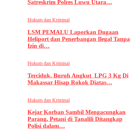
Satreskrim Polres Luwu Utara…
Hukum dan Kriminal
LSM PEMALU Laporkan Dugaan
Heliport dan Penerbangan Ilegal Tanpa
Izin di…
Hukum dan Kriminal
Terciduk, Buruh Angkut LPG 3 Kg Di
Makassar Hisap Rokok Diatas…
Hukum dan Kriminal
Kejar Korban Sambil Mengacungkan
Parang, Petani di Tanalili Ditangkap
Polisi dalam…