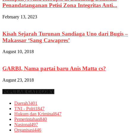
Penandatanganan Petisi Zona Integritas Anti...
February 13, 2023
Kisah Sejarah Turunan Sandiaga Uno dari Bugis –
Makassar ‘Sang Cawapres’
August 10, 2018
GARBI, Nama partai baru Anis Matta cs?
August 23, 2018
POPULAR CATEGORY
Daerah
3401
TNI - Polri
1847
Hukum dan Kriminal
847
Pemerintahan
840
Nasional
497
Organisasi
446