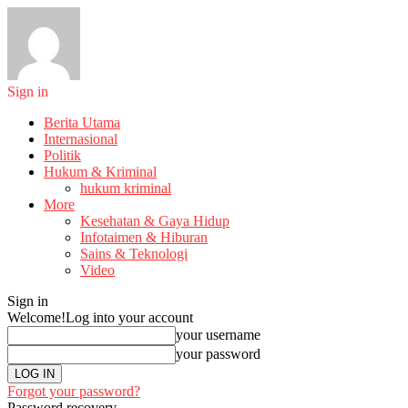
Sign in
Berita Utama
Internasional
Politik
Hukum & Kriminal
hukum kriminal
More
Kesehatan & Gaya Hidup
Infotaimen & Hiburan
Sains & Teknologi
Video
Sign in
Welcome!
Log into your account
your username
your password
Forgot your password?
Password recovery