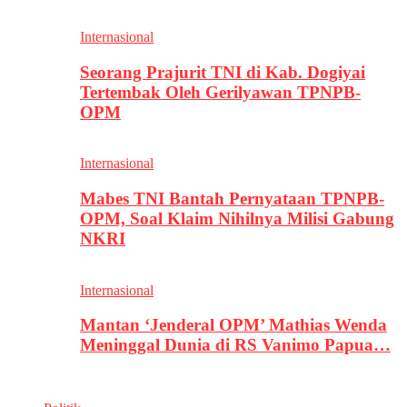
Internasional
Seorang Prajurit TNI di Kab. Dogiyai
Tertembak Oleh Gerilyawan TPNPB-
OPM
Internasional
Mabes TNI Bantah Pernyataan TPNPB-
OPM, Soal Klaim Nihilnya Milisi Gabung
NKRI
Internasional
Mantan ‘Jenderal OPM’ Mathias Wenda
Meninggal Dunia di RS Vanimo Papua…