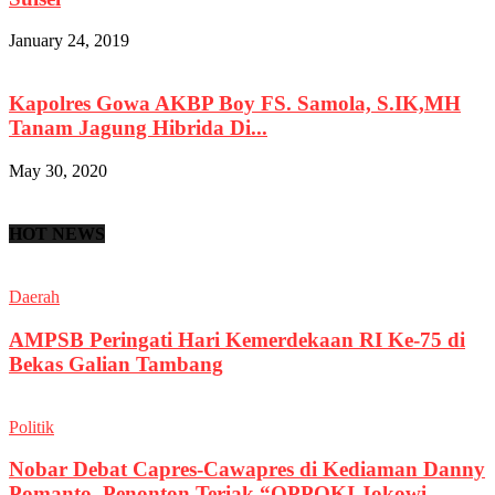
January 24, 2019
Kapolres Gowa AKBP Boy FS. Samola, S.IK,MH
Tanam Jagung Hibrida Di...
May 30, 2020
HOT NEWS
Daerah
AMPSB Peringati Hari Kemerdekaan RI Ke-75 di
Bekas Galian Tambang
Politik
Nobar Debat Capres-Cawapres di Kediaman Danny
Pomanto, Penonton Teriak “OPPOKI Jokowi...