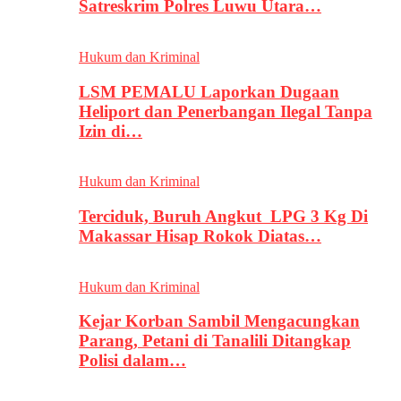
Satreskrim Polres Luwu Utara…
Hukum dan Kriminal
LSM PEMALU Laporkan Dugaan
Heliport dan Penerbangan Ilegal Tanpa
Izin di…
Hukum dan Kriminal
Terciduk, Buruh Angkut LPG 3 Kg Di
Makassar Hisap Rokok Diatas…
Hukum dan Kriminal
Kejar Korban Sambil Mengacungkan
Parang, Petani di Tanalili Ditangkap
Polisi dalam…