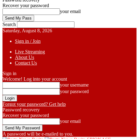
Recover your password
your email
Search
Saturday, August 8, 2026
Sign in / Join
Live Streaming
About Us
Contact Us
Sign in
Welcome! Log into your account
your username
your password
Forgot your password? Get help
Password recovery
Recover your password
your email
A password will be e-mailed to you.