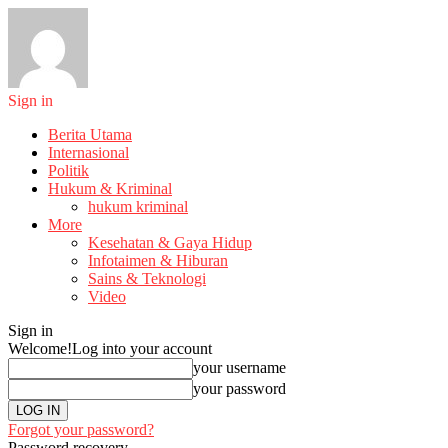
Sign in
Berita Utama
Internasional
Politik
Hukum & Kriminal
hukum kriminal
More
Kesehatan & Gaya Hidup
Infotaimen & Hiburan
Sains & Teknologi
Video
Sign in
Welcome!
Log into your account
your username
your password
Forgot your password?
Password recovery