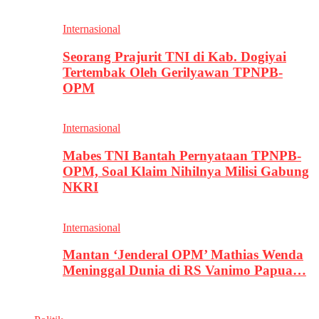
Internasional
Seorang Prajurit TNI di Kab. Dogiyai
Tertembak Oleh Gerilyawan TPNPB-
OPM
Internasional
Mabes TNI Bantah Pernyataan TPNPB-
OPM, Soal Klaim Nihilnya Milisi Gabung
NKRI
Internasional
Mantan ‘Jenderal OPM’ Mathias Wenda
Meninggal Dunia di RS Vanimo Papua…