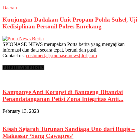
Daerah
Kunjungan Dadakan Unit Propam Polda Sulsel, Uji
Kedisiplinan Personil Polres Enrekang
SPIONASE-NEWS merupakan Porta berita yang menyajikan
informasi dan data secara tepat, berani dan pasti.
Contact us:
costumer[at]spionase-news[dot]com
POPULAR POSTS
Kampanye Anti Korupsi di Bantaeng Ditandai
Penandatanganan Petisi Zona Integritas Anti...
February 13, 2023
Kisah Sejarah Turunan Sandiaga Uno dari Bugis –
Makassar ‘Sang Cawapres’