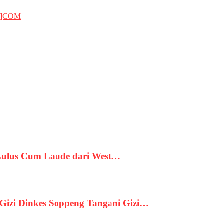
T]COM
 Lulus Cum Laude dari West…
izi Dinkes Soppeng Tangani Gizi…