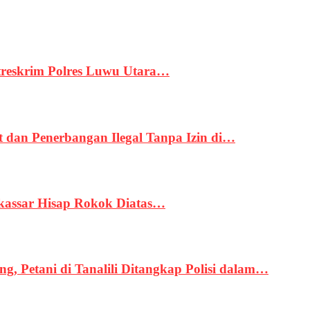
treskrim Polres Luwu Utara…
an Penerbangan Ilegal Tanpa Izin di…
kassar Hisap Rokok Diatas…
, Petani di Tanalili Ditangkap Polisi dalam…