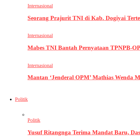
Internasional
Seorang Prajurit TNI di Kab. Dogiyai T
Internasional
Mabes TNI Bantah Pernyataan TPNPB-OPM
Internasional
Mantan ‘Jenderal OPM’ Mathias Wenda M
Politik
Politik
Yusuf Ritangnga Terima Mandat Baru, D