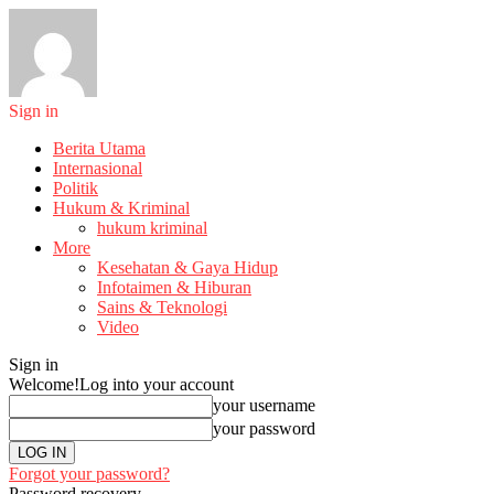
Sign in
Berita Utama
Internasional
Politik
Hukum & Kriminal
hukum kriminal
More
Kesehatan & Gaya Hidup
Infotaimen & Hiburan
Sains & Teknologi
Video
Sign in
Welcome!
Log into your account
your username
your password
Forgot your password?
Password recovery