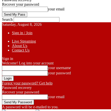
Recover your password
your email
Search
Saturday, August 8, 2026
Sign in / Join
Live Streaming
About Us
Contact Us
Sign in
Welcome! Log into your account
your username
your password
Forgot your password? Get help
Password recovery
Recover your password
your email
A password will be e-mailed to you.