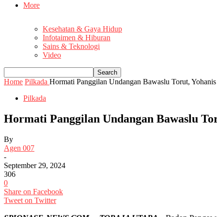
More
Kesehatan & Gaya Hidup
Infotaimen & Hiburan
Sains & Teknologi
Video
Home
Pilkada
Hormati Panggilan Undangan Bawaslu Torut, Yohanis B
Pilkada
Hormati Panggilan Undangan Bawaslu Toru
By
Agen 007
-
September 29, 2024
306
0
Share on Facebook
Tweet on Twitter