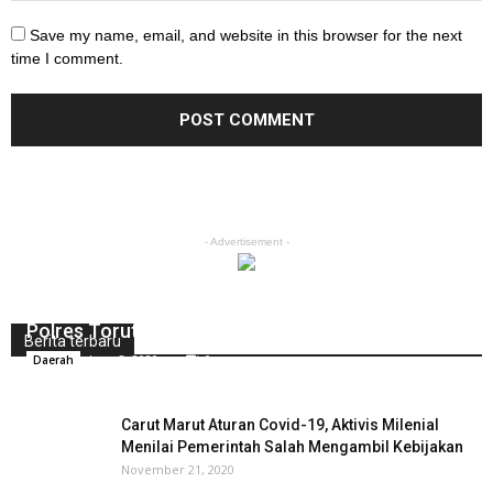
Save my name, email, and website in this browser for the next
time I comment.
- Advertisement -
Grebek Judi Sabung Ayam, Polsek Rantepao
Polres Torut Amankan Sejumlah Barang Bukti
Berita terbaru
June 2, 2020
0
Daerah
Carut Marut Aturan Covid-19, Aktivis Milenial
Menilai Pemerintah Salah Mengambil Kebijakan
November 21, 2020