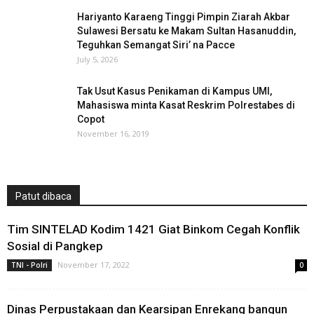
Hariyanto Karaeng Tinggi Pimpin Ziarah Akbar
Sulawesi Bersatu ke Makam Sultan Hasanuddin,
Teguhkan Semangat Siri’ na Pacce
July 5, 2026
Tak Usut Kasus Penikaman di Kampus UMI,
Mahasiswa minta Kasat Reskrim Polrestabes di
Copot
November 16, 2019
Patut dibaca
Tim SINTELAD Kodim 1421 Giat Binkom Cegah Konflik
Sosial di Pangkep
November 17, 2022
TNI - Polri
0
Dinas Perpustakaan dan Kearsipan Enrekang bangun