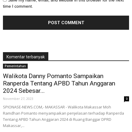
Save my name, email, and website in this browser for the next
time I comment.
Komentar terbanyak
Pemerintahan
Walikota Danny Pomanto Sampaikan
Ranperda Tentang APBD Tahun Anggaran
2024 Sebesar...
November 27, 2023
0
SPIONASE-NEWS.COM,- MAKASSAR - Walikota Makassar Moh
Ramdhan Pomanto menyampaikan penjelasan terhadap Ranperda
Tentang APBD Tahun Anggaran 2024 di Ruang Banggar DPRD
Makassar,...