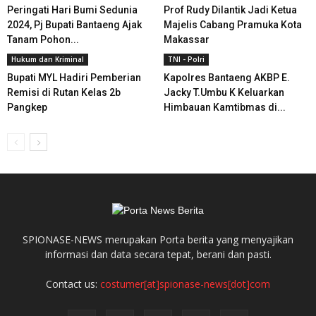
Peringati Hari Bumi Sedunia
Prof Rudy Dilantik Jadi Ketua
2024, Pj Bupati Bantaeng Ajak
Majelis Cabang Pramuka Kota
Tanam Pohon...
Makassar
Hukum dan Kriminal
TNI - Polri
Bupati MYL Hadiri Pemberian
Kapolres Bantaeng AKBP E.
Remisi di Rutan Kelas 2b
Jacky T.Umbu K Keluarkan
Pangkep
Himbauan Kamtibmas di...
SPIONASE-NEWS merupakan Porta berita yang menyajikan
informasi dan data secara tepat, berani dan pasti.
Contact us:
costumer[at]spionase-news[dot]com