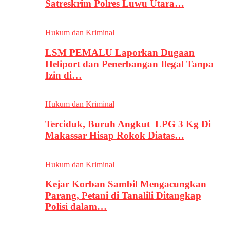
Satreskrim Polres Luwu Utara…
Hukum dan Kriminal
LSM PEMALU Laporkan Dugaan
Heliport dan Penerbangan Ilegal Tanpa
Izin di…
Hukum dan Kriminal
Terciduk, Buruh Angkut LPG 3 Kg Di
Makassar Hisap Rokok Diatas…
Hukum dan Kriminal
Kejar Korban Sambil Mengacungkan
Parang, Petani di Tanalili Ditangkap
Polisi dalam…