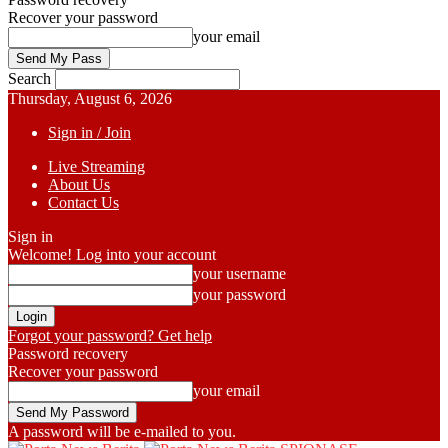
Recover your password
your email
Search
Thursday, August 6, 2026
Sign in / Join
Live Streaming
About Us
Contact Us
Sign in
Welcome! Log into your account
your username
your password
Forgot your password? Get help
Password recovery
Recover your password
your email
A password will be e-mailed to you.