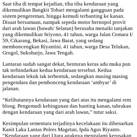
Saat tiba di tempat kejadian, tiba tiba kendaraan yang
dikemudikan Bangkit Tohari mengalami gangguan pada
sistem pengereman, hingga kemudi terbanting ke kanan.
Disaat bersamaan, nampak sepeda motor bernopol provit
dari arah lawan (bawah/ Selatan) berusaha menaiki tanjakan
yang dikemudikan Sriyono, 41 tahun, warga Jalan Cemara I/
59, Cikarang, Bekasi, Jawa Barat, yang sedang
memboncengkan Riyantini, 41 tahun, warga Desa Telukan,
Grogol, Sukoharjo, Jawa Tengah.
Lantaran sudah sangat dekat, benturan keras adu muka pun
tak terhindarkan kedua kendaraan tersebut. Kedua
kendaraan lekuk tak terbentuk, sedangkan masing masing
pengendara dan pembonceng kendaraan ‘ambyar’ di
jalanan.
“Kelihatannya kendaraan yang dari atas itu mengalami rem
blong. Pengemudi kebingunan dan banting kanan, tabrakan
dengan kendaraan yang dari arah lawan,” tutur saksi.
Kesimpulan sementara terjadinya kecelakaan itu dibenarkan
Kanit Laka Lantas Polres Magetan, Ipda Agus Riyanto.
“Kendaraan yang dari Utara agaknya mengalami kerusakan