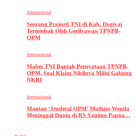
Internasional
Seorang Prajurit TNI di Kab. Dogiyai
Tertembak Oleh Gerilyawan TPNPB-
OPM
Internasional
Mabes TNI Bantah Pernyataan TPNPB-
OPM, Soal Klaim Nihilnya Milisi Gabung
NKRI
Internasional
Mantan ‘Jenderal OPM’ Mathias Wenda
Meninggal Dunia di RS Vanimo Papua…