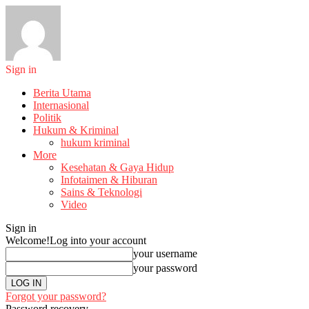
Sign in
Berita Utama
Internasional
Politik
Hukum & Kriminal
hukum kriminal
More
Kesehatan & Gaya Hidup
Infotaimen & Hiburan
Sains & Teknologi
Video
Sign in
Welcome!
Log into your account
your username
your password
Forgot your password?
Password recovery