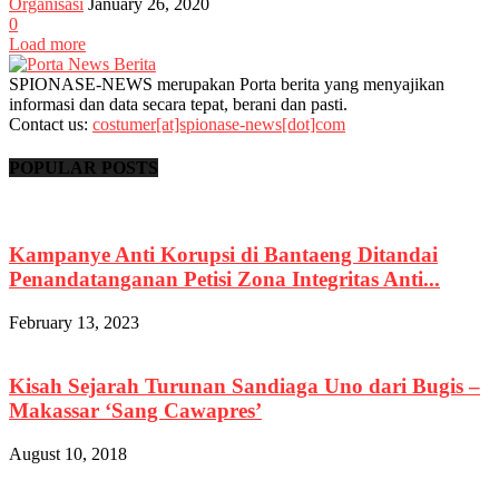
Organisasi
January 26, 2020
0
Load more
SPIONASE-NEWS merupakan Porta berita yang menyajikan
informasi dan data secara tepat, berani dan pasti.
Contact us:
costumer[at]spionase-news[dot]com
POPULAR POSTS
Kampanye Anti Korupsi di Bantaeng Ditandai
Penandatanganan Petisi Zona Integritas Anti...
February 13, 2023
Kisah Sejarah Turunan Sandiaga Uno dari Bugis –
Makassar ‘Sang Cawapres’
August 10, 2018