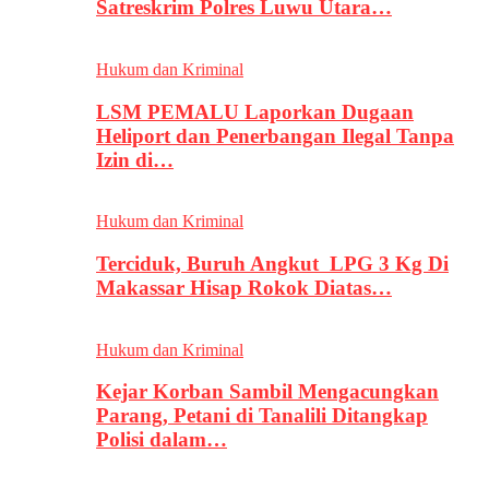
Satreskrim Polres Luwu Utara…
Hukum dan Kriminal
LSM PEMALU Laporkan Dugaan
Heliport dan Penerbangan Ilegal Tanpa
Izin di…
Hukum dan Kriminal
Terciduk, Buruh Angkut LPG 3 Kg Di
Makassar Hisap Rokok Diatas…
Hukum dan Kriminal
Kejar Korban Sambil Mengacungkan
Parang, Petani di Tanalili Ditangkap
Polisi dalam…