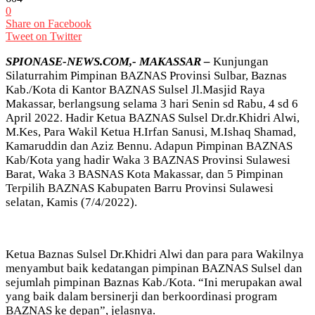
0
Share on Facebook
Tweet on Twitter
SPIONASE-NEWS.COM,- MAKASSAR –
Kunjungan
Silaturrahim Pimpinan BAZNAS Provinsi Sulbar, Baznas
Kab./Kota di Kantor BAZNAS Sulsel Jl.Masjid Raya
Makassar, berlangsung selama 3 hari Senin sd Rabu, 4 sd 6
April 2022. Hadir Ketua BAZNAS Sulsel Dr.dr.Khidri Alwi,
M.Kes, Para Wakil Ketua H.Irfan Sanusi, M.Ishaq Shamad,
Kamaruddin dan Aziz Bennu. Adapun Pimpinan BAZNAS
Kab/Kota yang hadir Waka 3 BAZNAS Provinsi Sulawesi
Barat, Waka 3 BASNAS Kota Makassar, dan 5 Pimpinan
Terpilih BAZNAS Kabupaten Barru Provinsi Sulawesi
selatan, Kamis (7/4/2022).
Ketua Baznas Sulsel Dr.Khidri Alwi dan para para Wakilnya
menyambut baik kedatangan pimpinan BAZNAS Sulsel dan
sejumlah pimpinan Baznas Kab./Kota. “Ini merupakan awal
yang baik dalam bersinerji dan berkoordinasi program
BAZNAS ke depan”, jelasnya.