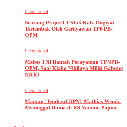
Internasional
Seorang Prajurit TNI di Kab. Dogiyai
Tertembak Oleh Gerilyawan TPNPB-
OPM
Internasional
Mabes TNI Bantah Pernyataan TPNPB-
OPM, Soal Klaim Nihilnya Milisi Gabung
NKRI
Internasional
Mantan ‘Jenderal OPM’ Mathias Wenda
Meninggal Dunia di RS Vanimo Papua…