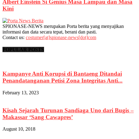
Albert Einstein Si Genius Masa Lampau dan Masa
Kini
SPIONASE-NEWS merupakan Porta berita yang menyajikan
informasi dan data secara tepat, berani dan pasti.
Contact us:
costumer[at]spionase-news[dot]com
POPULAR POSTS
Kampanye Anti Korupsi di Bantaeng Ditandai
Penandatanganan Petisi Zona Integritas Anti...
February 13, 2023
Kisah Sejarah Turunan Sandiaga Uno dari Bugis –
Makassar ‘Sang Cawapres’
August 10, 2018