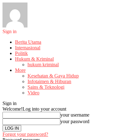
Sign in
Berita Utama
Internasional
Politik
Hukum & Kriminal
hukum kriminal
More
Kesehatan & Gaya Hidup
Infotaimen & Hiburan
Sains & Teknologi
Video
Sign in
Welcome!
Log into your account
your username
your password
Forgot your password?
Password recovery