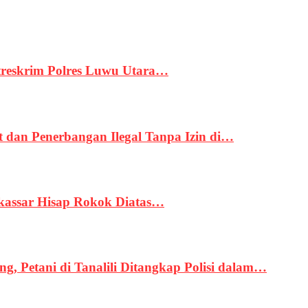
treskrim Polres Luwu Utara…
an Penerbangan Ilegal Tanpa Izin di…
kassar Hisap Rokok Diatas…
, Petani di Tanalili Ditangkap Polisi dalam…