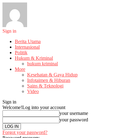
Sign in
Berita Utama
Internasional
Politik
Hukum & Kriminal
hukum kriminal
More
Kesehatan & Gaya Hidup
Infotaimen & Hiburan
Sains & Teknologi
Video
Sign in
Welcome!
Log into your account
your username
your password
Forgot your password?
Password recovery