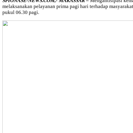
SPIONASE-NEWS.COM,- MAKASSAR –
Mengantisipasi kema
melaksanakan pelayanan prima pagi hari terhadap masyarakat
pukul 06.30 pagi.