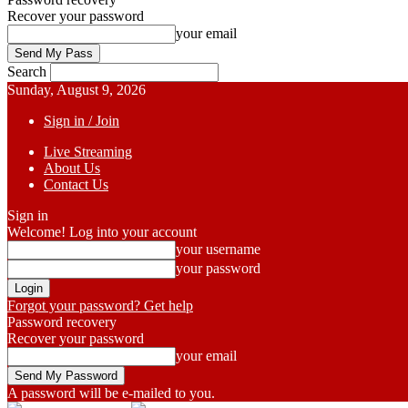
Recover your password
your email
Search
Sunday, August 9, 2026
Sign in / Join
Live Streaming
About Us
Contact Us
Sign in
Welcome! Log into your account
your username
your password
Forgot your password? Get help
Password recovery
Recover your password
your email
A password will be e-mailed to you.