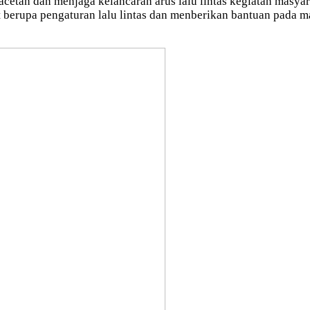
cetan dan menjaga kelancaran arus lalu lintas kegiatan masyara
 berupa pengaturan lalu lintas dan menberikan bantuan pada m