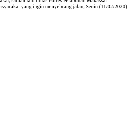
kat, satuan lalu lintas Polres Pelabuhan Makassar
asyarakat yang ingin menyebrang jalan, Senin (11/02/2020)