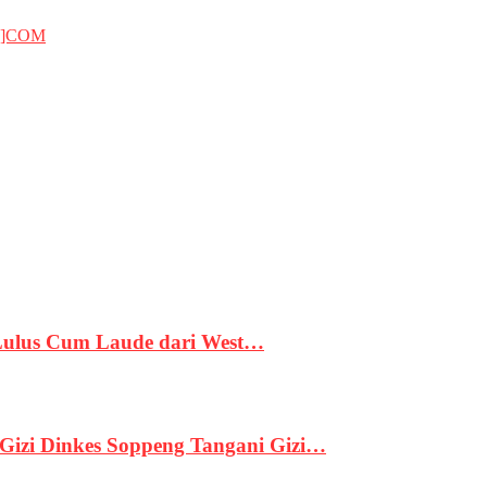
T]COM
 Lulus Cum Laude dari West…
izi Dinkes Soppeng Tangani Gizi…