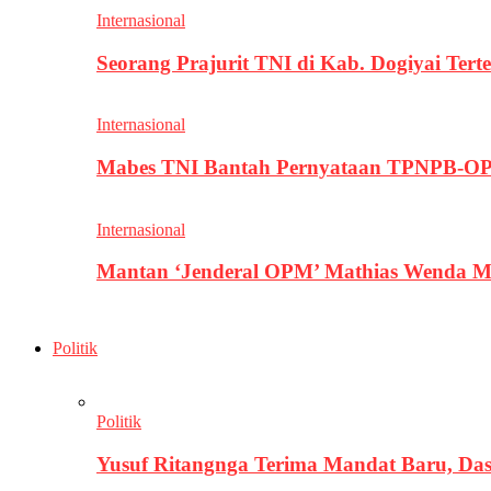
Internasional
Seorang Prajurit TNI di Kab. Dogiyai T
Internasional
Mabes TNI Bantah Pernyataan TPNPB-OPM
Internasional
Mantan ‘Jenderal OPM’ Mathias Wenda M
Politik
Politik
Yusuf Ritangnga Terima Mandat Baru, D