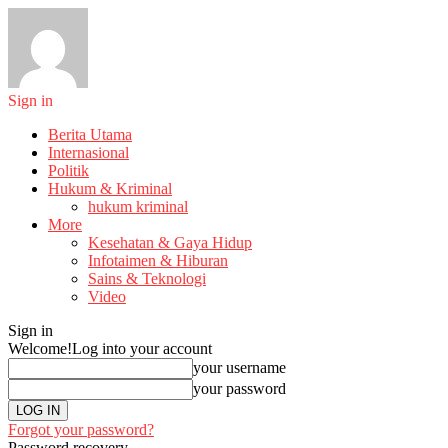
Sign in
Berita Utama
Internasional
Politik
Hukum & Kriminal
hukum kriminal
More
Kesehatan & Gaya Hidup
Infotaimen & Hiburan
Sains & Teknologi
Video
Sign in
Welcome!
Log into your account
your username
your password
Forgot your password?
Password recovery