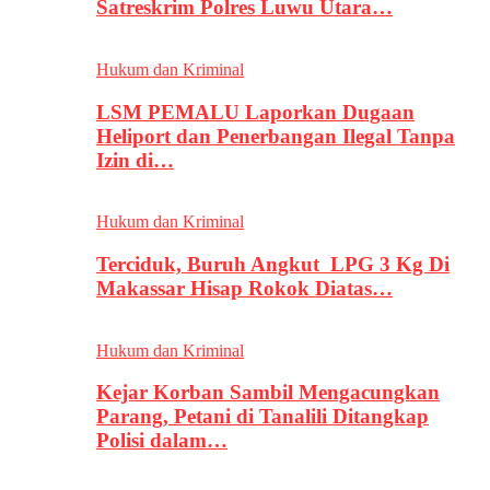
Satreskrim Polres Luwu Utara…
Hukum dan Kriminal
LSM PEMALU Laporkan Dugaan
Heliport dan Penerbangan Ilegal Tanpa
Izin di…
Hukum dan Kriminal
Terciduk, Buruh Angkut LPG 3 Kg Di
Makassar Hisap Rokok Diatas…
Hukum dan Kriminal
Kejar Korban Sambil Mengacungkan
Parang, Petani di Tanalili Ditangkap
Polisi dalam…