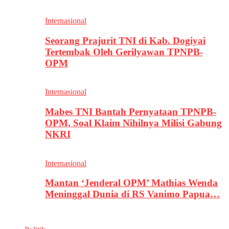
Internasional
Seorang Prajurit TNI di Kab. Dogiyai
Tertembak Oleh Gerilyawan TPNPB-
OPM
Internasional
Mabes TNI Bantah Pernyataan TPNPB-
OPM, Soal Klaim Nihilnya Milisi Gabung
NKRI
Internasional
Mantan ‘Jenderal OPM’ Mathias Wenda
Meninggal Dunia di RS Vanimo Papua…