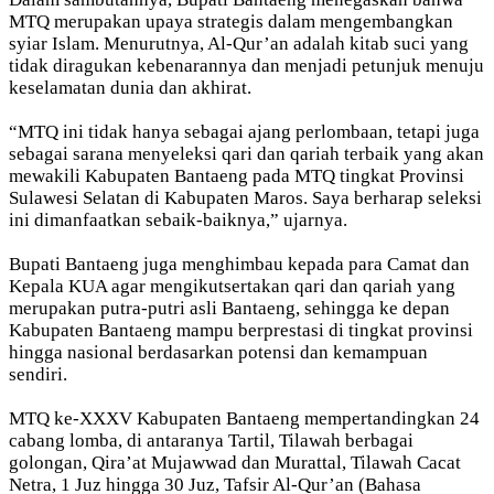
MTQ merupakan upaya strategis dalam mengembangkan
syiar Islam. Menurutnya, Al-Qur’an adalah kitab suci yang
tidak diragukan kebenarannya dan menjadi petunjuk menuju
keselamatan dunia dan akhirat.
“MTQ ini tidak hanya sebagai ajang perlombaan, tetapi juga
sebagai sarana menyeleksi qari dan qariah terbaik yang akan
mewakili Kabupaten Bantaeng pada MTQ tingkat Provinsi
Sulawesi Selatan di Kabupaten Maros. Saya berharap seleksi
ini dimanfaatkan sebaik-baiknya,” ujarnya.
Bupati Bantaeng juga menghimbau kepada para Camat dan
Kepala KUA agar mengikutsertakan qari dan qariah yang
merupakan putra-putri asli Bantaeng, sehingga ke depan
Kabupaten Bantaeng mampu berprestasi di tingkat provinsi
hingga nasional berdasarkan potensi dan kemampuan
sendiri.
MTQ ke-XXXV Kabupaten Bantaeng mempertandingkan 24
cabang lomba, di antaranya Tartil, Tilawah berbagai
golongan, Qira’at Mujawwad dan Murattal, Tilawah Cacat
Netra, 1 Juz hingga 30 Juz, Tafsir Al-Qur’an (Bahasa