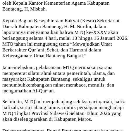
oleh Kepala Kantor Kementerian Agama Kabupaten
Bantaeng, H. Misbah.
Kepala Bagian Kesejahteraan Rakyat (Kesra) Sekretariat
Daerah Kabupaten Bantaeng, H. M. Nurdin, dalam
laporannya menyampaikan bahwa MTQ ke-XXXV akan
berlangsung selama 4 hari, mulai 13 hingga 16 Januari 2026.
MTQ tahun ini mengusung tema “Mewujudkan Umat
Berkarakter Qur’ani, Sehat, dan Harmoni dalam
Keberagaman: Umat Bantaeng Bangkit.”
Ia menjelaskan, pelaksanaan MTQ merupakan sarana
mempererat silaturahmi antara pemerintah, ulama, dan
masyarakat Kabupaten Bantaeng, sekaligus untuk
menumbuhkembangkan minat membaca, menulis, dan
mengamalkan Al-Qur’an.
Selain itu, MTQ ini menjadi ajang seleksi qari-qariah, hafiz-
hafizah, serta cabang lainnya untuk persiapan menghadapi
MTQ Tingkat Provinsi Sulawesi Selatan Tahun 2026 yang
akan diselenggarakan di Kabupaten Maros.
Dalam sambutannya, Bupati Bantaeng menegaskan bahwa