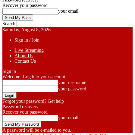
Recover your password
your email
Search
Saturday, August 8, 2026
Sign in / Join
Live Streaming
About Us
Contact Us
Sign in
Welcome! Log into your account
your username
your password
Forgot your password? Get help
Password recovery
Recover your password
your email
A password will be e-mailed to you.