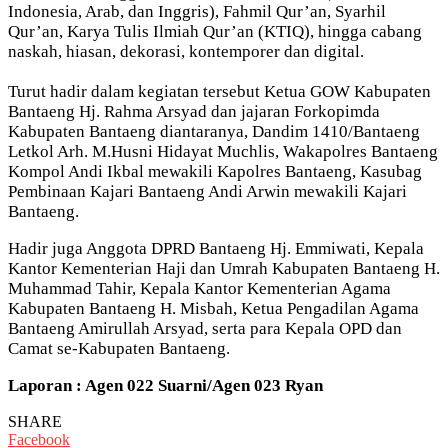
Indonesia, Arab, dan Inggris), Fahmil Qur’an, Syarhil
Qur’an, Karya Tulis Ilmiah Qur’an (KTIQ), hingga cabang
naskah, hiasan, dekorasi, kontemporer dan digital.
Turut hadir dalam kegiatan tersebut Ketua GOW Kabupaten
Bantaeng Hj. Rahma Arsyad dan jajaran Forkopimda
Kabupaten Bantaeng diantaranya, Dandim 1410/Bantaeng
Letkol Arh. M.Husni Hidayat Muchlis, Wakapolres Bantaeng
Kompol Andi Ikbal mewakili Kapolres Bantaeng, Kasubag
Pembinaan Kajari Bantaeng Andi Arwin mewakili Kajari
Bantaeng.
Hadir juga Anggota DPRD Bantaeng Hj. Emmiwati, Kepala
Kantor Kementerian Haji dan Umrah Kabupaten Bantaeng H.
Muhammad Tahir, Kepala Kantor Kementerian Agama
Kabupaten Bantaeng H. Misbah, Ketua Pengadilan Agama
Bantaeng Amirullah Arsyad, serta para Kepala OPD dan
Camat se-Kabupaten Bantaeng.
Laporan : Agen 022 Suarni/Agen 023 Ryan
SHARE
Facebook