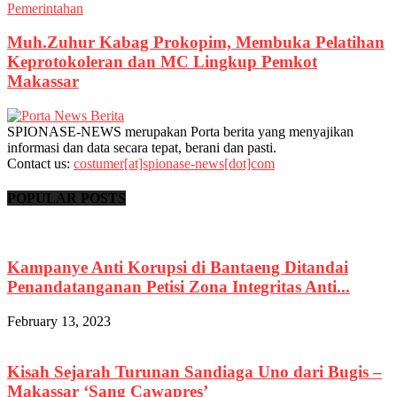
Pemerintahan
Muh.Zuhur Kabag Prokopim, Membuka Pelatihan
Keprotokoleran dan MC Lingkup Pemkot
Makassar
SPIONASE-NEWS merupakan Porta berita yang menyajikan
informasi dan data secara tepat, berani dan pasti.
Contact us:
costumer[at]spionase-news[dot]com
POPULAR POSTS
Kampanye Anti Korupsi di Bantaeng Ditandai
Penandatanganan Petisi Zona Integritas Anti...
February 13, 2023
Kisah Sejarah Turunan Sandiaga Uno dari Bugis –
Makassar ‘Sang Cawapres’