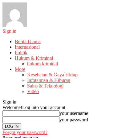
Sign in
Berita Utama
Internasional
Politik
Hukum & Kriminal
hukum kriminal
More
Kesehatan & Gaya Hidup
Infotaimen & Hiburan
Sains & Teknologi
Video
Sign in
Welcome!
Log into your account
your username
your password
Forgot your password?
Password recovery