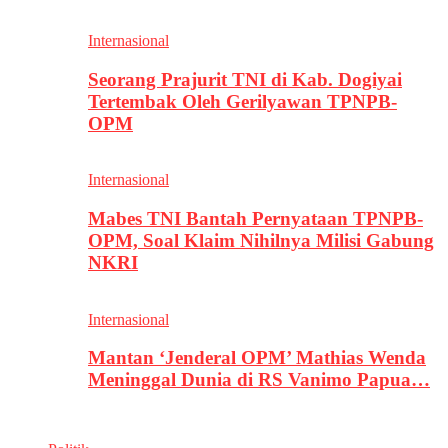
Internasional
Seorang Prajurit TNI di Kab. Dogiyai
Tertembak Oleh Gerilyawan TPNPB-
OPM
Internasional
Mabes TNI Bantah Pernyataan TPNPB-
OPM, Soal Klaim Nihilnya Milisi Gabung
NKRI
Internasional
Mantan ‘Jenderal OPM’ Mathias Wenda
Meninggal Dunia di RS Vanimo Papua…