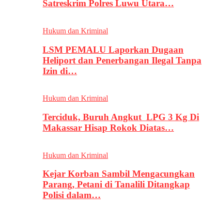
Satreskrim Polres Luwu Utara…
Hukum dan Kriminal
LSM PEMALU Laporkan Dugaan
Heliport dan Penerbangan Ilegal Tanpa
Izin di…
Hukum dan Kriminal
Terciduk, Buruh Angkut LPG 3 Kg Di
Makassar Hisap Rokok Diatas…
Hukum dan Kriminal
Kejar Korban Sambil Mengacungkan
Parang, Petani di Tanalili Ditangkap
Polisi dalam…