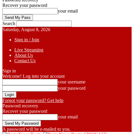
Recover your password
your email
Search
Saturday, August 8, 2026
Sign in / Join
Live Streaming
About Us
Contact Us
Sign in
Welcome! Log into your account
your username
your password
Forgot your password? Get help
Password recovery
Recover your password
your email
A password will be e-mailed to you.