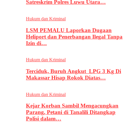
Satreskrim Polres Luwu Utara…
Hukum dan Kriminal
LSM PEMALU Laporkan Dugaan
Heliport dan Penerbangan Ilegal Tanpa
Izin di…
Hukum dan Kriminal
Terciduk, Buruh Angkut LPG 3 Kg Di
Makassar Hisap Rokok Diatas…
Hukum dan Kriminal
Kejar Korban Sambil Mengacungkan
Parang, Petani di Tanalili Ditangkap
Polisi dalam…