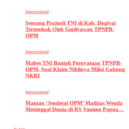
Internasional
Seorang Prajurit TNI di Kab. Dogiyai
Tertembak Oleh Gerilyawan TPNPB-
OPM
Internasional
Mabes TNI Bantah Pernyataan TPNPB-
OPM, Soal Klaim Nihilnya Milisi Gabung
NKRI
Internasional
Mantan ‘Jenderal OPM’ Mathias Wenda
Meninggal Dunia di RS Vanimo Papua…