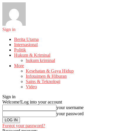
Sign in
Berita Utama
Internasional
Politik
Hukum & Kriminal
hukum kriminal
More
Kesehatan & Gaya Hidup
Infotaimen & Hiburan
Sains & Teknologi
Video
Sign in
Welcome!
Log into your account
your username
your password
Forgot your password?
Password recovery