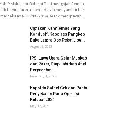
UN 9 Makassar Rahmat Totti mengajak Semua
tuk hadir diacara Donor darah menyambut hari
merdekaan RI (17/08/2018) Besok merupakan...
Ciptakan Kamtibmas Yang
Kondusif, Kapolres Pangkep
Buka Latpra Ops Pekat Lipu...
August 2, 2023
IPSI Luwu Utara Gelar Muskab
dan Raker, Siap Lahirkan Atlet
Berprestasi...
February 1, 2025
Kapolda Sulsel Cek dan Pantau
Penyekatan Pada Operasi
Ketupat 2021
May 12, 2021