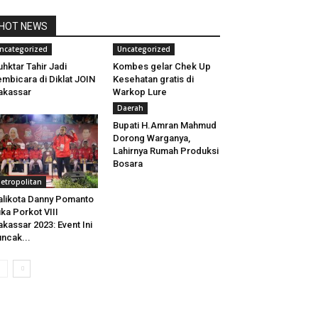
HOT NEWS
ncategorized
Uncategorized
hktar Tahir Jadi
Kombes gelar Chek Up
mbicara di Diklat JOIN
Kesehatan gratis di
akassar
Warkop Lure
Daerah
Bupati H.Amran Mahmud
Dorong Warganya,
Lahirnya Rumah Produksi
Bosara
etropolitan
likota Danny Pomanto
ka Porkot VIII
kassar 2023: Event Ini
ncak...