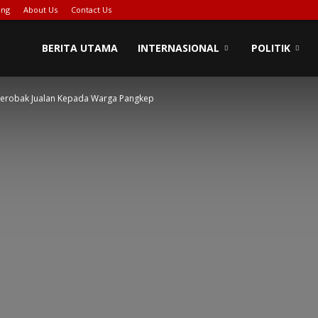
ing
About Us
Contact Us
BERITA UTAMA
INTERNASIONAL
POLITIK
 Gerobak Jualan Kepada Warga Pangkep