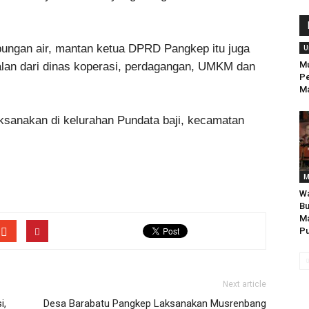
ungan air, mantan ketua DPRD Pangkep itu juga
U
Mu
alan dari dinas koperasi, perdagangan, UMKM dan
Pe
M
ksanakan di kelurahan Pundata baji, kecamatan
M
Wa
Bu
Ma
Pu
Next article
i,
Desa Barabatu Pangkep Laksanakan Musrenbang