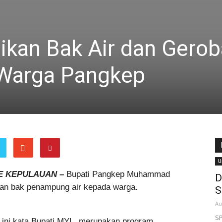
ikan Bak Air dan Gerob
 Warga Pangkep
U
E KEPULAUAN –
Bupati Pangkep Muhammad
D
an bak penampung air kepada warga.
S
Au
S
ini kata Bupati MYL, merupakan program