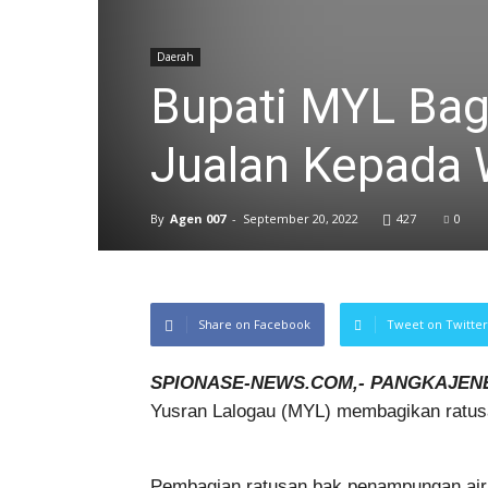
Daerah
Bupati MYL Bag
Jualan Kepada
By
Agen 007
-
September 20, 2022
427
0
Share on Facebook
Tweet on Twitter
SPIONASE-NEWS.COM,- PANGKAJEN
Yusran Lalogau (MYL) membagikan ratus
Pembagian ratusan bak penampungan air 