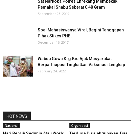
Sat Narkoba Polres Enrekang Membekuk
Pemakai Shabu Seberat 0,48 Gram
September 23, 2019
Soal Mahasiswanya Viral, Begini Tanggapan
Pihak Stikes PHB.
December 16, 2017
Wabup Gowa Krg.Kio Ajak Masyarakat
Berpartisipasi Tingkatkan Vaksinasi Lengkap
February 24, 2022
HOT NEWS
Nasional
Organisasi
Hari Bersih Sedunia Atau World
Terduga Disalahgunakan, Dua