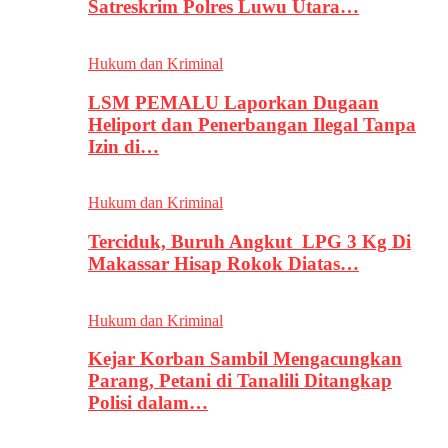
Satreskrim Polres Luwu Utara…
Hukum dan Kriminal
LSM PEMALU Laporkan Dugaan
Heliport dan Penerbangan Ilegal Tanpa
Izin di…
Hukum dan Kriminal
Terciduk, Buruh Angkut LPG 3 Kg Di
Makassar Hisap Rokok Diatas…
Hukum dan Kriminal
Kejar Korban Sambil Mengacungkan
Parang, Petani di Tanalili Ditangkap
Polisi dalam…