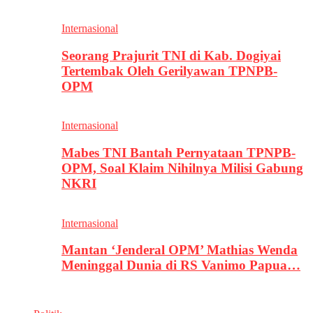
Internasional
Seorang Prajurit TNI di Kab. Dogiyai
Tertembak Oleh Gerilyawan TPNPB-
OPM
Internasional
Mabes TNI Bantah Pernyataan TPNPB-
OPM, Soal Klaim Nihilnya Milisi Gabung
NKRI
Internasional
Mantan ‘Jenderal OPM’ Mathias Wenda
Meninggal Dunia di RS Vanimo Papua…