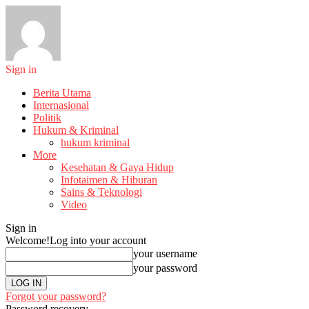
Sign in
Berita Utama
Internasional
Politik
Hukum & Kriminal
hukum kriminal
More
Kesehatan & Gaya Hidup
Infotaimen & Hiburan
Sains & Teknologi
Video
Sign in
Welcome!
Log into your account
your username
your password
Forgot your password?
Password recovery