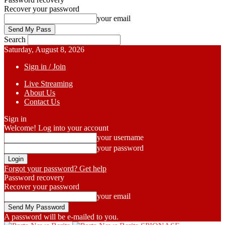
Recover your password
your email
Search
Saturday, August 8, 2026
Sign in / Join
Live Streaming
About Us
Contact Us
Sign in
Welcome! Log into your account
your username
your password
Forgot your password? Get help
Password recovery
Recover your password
your email
A password will be e-mailed to you.