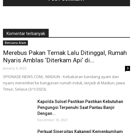
Komentar terbanyak
Bencana Alam
Merebus Pakan Ternak Lalu Ditinggal, Rumah
Nyaris Amblas ‘Diterkam Api’ di...
January 4, 2023
0
SPIONASE-NEWS.COM,- MADIUN - Kebakaran kandang ayam dan
nyaris merembet ke bangunan rumah induk, terjadi di Madiun, Jawa
Timur, Selasa (3/1/2023).
Kapolda Sulsel Pastikan Pastikan Kebutuhan
Pengungsi Terpenuhi Saat Pantau Banjir
Dengan...
December 10, 2021
Perkuat Sinergitas Kakanwil Kemenkumham