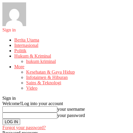
Sign in
Berita Utama
Internasional
Politik
Hukum & Kriminal
hukum kriminal
More
Kesehatan & Gaya Hidup
Infotaimen & Hiburan
Sains & Teknologi
Video
Sign in
Welcome!
Log into your account
your username
your password
Forgot your password?
Password recovery