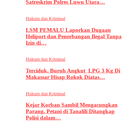
Satreskrim Polres Luwu Utara…
Hukum dan Kriminal
LSM PEMALU Laporkan Dugaan
Heliport dan Penerbangan Ilegal Tanpa
Izin di…
Hukum dan Kriminal
Terciduk, Buruh Angkut LPG 3 Kg Di
Makassar Hisap Rokok Diatas…
Hukum dan Kriminal
Kejar Korban Sambil Mengacungkan
Parang, Petani di Tanalili Ditangkap
Polisi dalam…