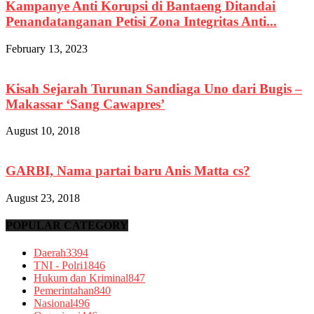
Kampanye Anti Korupsi di Bantaeng Ditandai
Penandatanganan Petisi Zona Integritas Anti...
February 13, 2023
Kisah Sejarah Turunan Sandiaga Uno dari Bugis –
Makassar ‘Sang Cawapres’
August 10, 2018
GARBI, Nama partai baru Anis Matta cs?
August 23, 2018
POPULAR CATEGORY
Daerah
3394
TNI - Polri
1846
Hukum dan Kriminal
847
Pemerintahan
840
Nasional
496