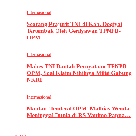
Internasional
Seorang Prajurit TNI di Kab. Dogiyai
Tertembak Oleh Gerilyawan TPNPB-
OPM
Internasional
Mabes TNI Bantah Pernyataan TPNPB-
OPM, Soal Klaim Nihilnya Milisi Gabung
NKRI
Internasional
Mantan ‘Jenderal OPM’ Mathias Wenda
Meninggal Dunia di RS Vanimo Papua…