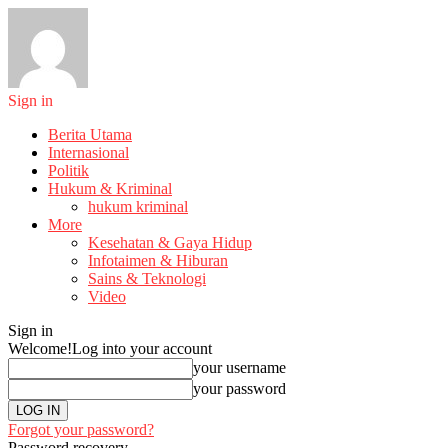
Sign in
Berita Utama
Internasional
Politik
Hukum & Kriminal
hukum kriminal
More
Kesehatan & Gaya Hidup
Infotaimen & Hiburan
Sains & Teknologi
Video
Sign in
Welcome!
Log into your account
your username
your password
Forgot your password?
Password recovery