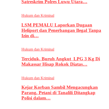
Satreskrim Polres Luwu Utara…
Hukum dan Kriminal
LSM PEMALU Laporkan Dugaan
Heliport dan Penerbangan Ilegal Tanpa
Izin di…
Hukum dan Kriminal
Terciduk, Buruh Angkut LPG 3 Kg Di
Makassar Hisap Rokok Diatas…
Hukum dan Kriminal
Kejar Korban Sambil Mengacungkan
Parang, Petani di Tanalili Ditangkap
Polisi dalam…