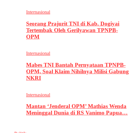
Internasional
Seorang Prajurit TNI di Kab. Dogiyai
Tertembak Oleh Gerilyawan TPNPB-
OPM
Internasional
Mabes TNI Bantah Pernyataan TPNPB-
OPM, Soal Klaim Nihilnya Milisi Gabung
NKRI
Internasional
Mantan ‘Jenderal OPM’ Mathias Wenda
Meninggal Dunia di RS Vanimo Papua…