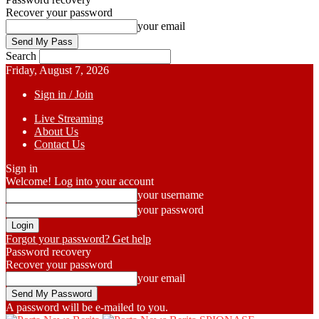
Recover your password
your email
Search
Friday, August 7, 2026
Sign in / Join
Live Streaming
About Us
Contact Us
Sign in
Welcome! Log into your account
your username
your password
Forgot your password? Get help
Password recovery
Recover your password
your email
A password will be e-mailed to you.