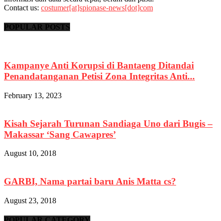
Contact us:
costumer[at]spionase-news[dot]com
POPULAR POSTS
Kampanye Anti Korupsi di Bantaeng Ditandai
Penandatanganan Petisi Zona Integritas Anti...
February 13, 2023
Kisah Sejarah Turunan Sandiaga Uno dari Bugis –
Makassar ‘Sang Cawapres’
August 10, 2018
GARBI, Nama partai baru Anis Matta cs?
August 23, 2018
POPULAR CATEGORY