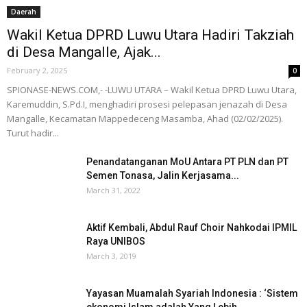
Daerah
Wakil Ketua DPRD Luwu Utara Hadiri Takziah
di Desa Mangalle, Ajak...
February 2, 2025
0
SPIONASE-NEWS.COM,- -LUWU UTARA – Wakil Ketua DPRD Luwu Utara,
Karemuddin, S.Pd.I, menghadiri prosesi pelepasan jenazah di Desa
Mangalle, Kecamatan Mappedeceng Masamba, Ahad (02/02/2025).
Turut hadir...
Penandatanganan MoU Antara PT PLN dan PT
Semen Tonasa, Jalin Kerjasama...
March 31, 2022
Aktif Kembali, Abdul Rauf Choir Nahkodai IPMIL
Raya UNIBOS
March 3, 2019
Yayasan Muamalah Syariah Indonesia : ‘Sistem