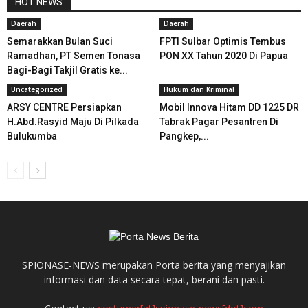
HOT NEWS
Daerah
Daerah
Semarakkan Bulan Suci
FPTI Sulbar Optimis Tembus
Ramadhan, PT Semen Tonasa
PON XX Tahun 2020 Di Papua
Bagi-Bagi Takjil Gratis ke...
Uncategorized
Hukum dan Kriminal
ARSY CENTRE Persiapkan
Mobil Innova Hitam DD 1225 DR
H.Abd.Rasyid Maju Di Pilkada
Tabrak Pagar Pesantren Di
Bulukumba
Pangkep,...
SPIONASE-NEWS merupakan Porta berita yang menyajikan
informasi dan data secara tepat, berani dan pasti.