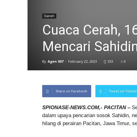
Daerah
Cuaca Cerah, 1
Mencari Sahidin
By
Agen 007
-
February 22, 2023
333
0
Share on Facebook
Tweet on Twitter
SPIONASE-NEWS.COM,- PACITAN –
Se
dalam upaya pencarian sosok Sahidin, n
hilang di perairan Pacitan, Jawa Timur, s