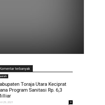
Komentar terbanyak
aerah
abupaten Toraja Utara Keciprat
ana Program Sanitasi Rp. 6,3
illiar
ril 29, 2021
0