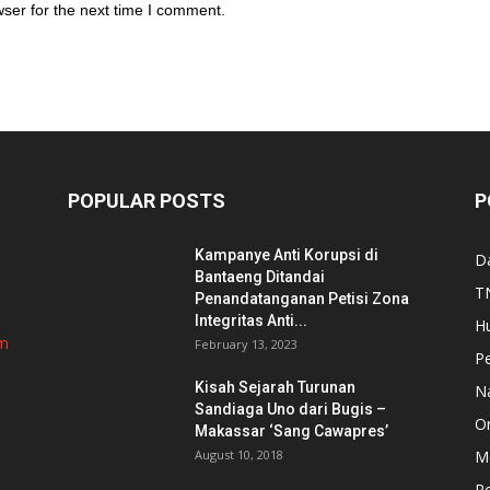
ser for the next time I comment.
POPULAR POSTS
P
Kampanye Anti Korupsi di
D
Bantaeng Ditandai
TN
Penandatanganan Petisi Zona
Integritas Anti...
H
om
February 13, 2023
P
Kisah Sejarah Turunan
N
Sandiaga Uno dari Bugis –
Or
Makassar ‘Sang Cawapres’
August 10, 2018
Me
Po