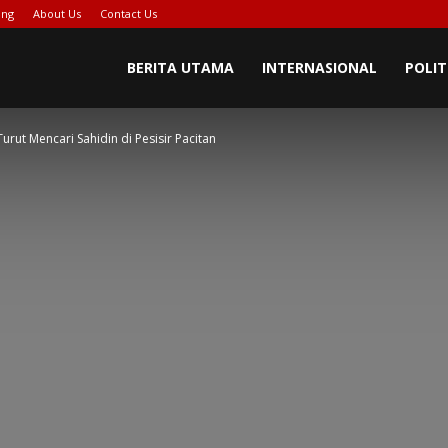
ing
About Us
Contact Us
BERITA UTAMA
INTERNASIONAL
POLIT
rut Mencari Sahidin di Pesisir Pacitan