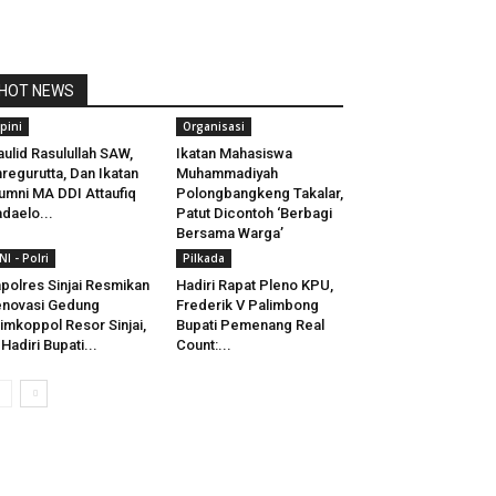
HOT NEWS
pini
Organisasi
ulid Rasulullah SAW,
Ikatan Mahasiswa
regurutta, Dan Ikatan
Muhammadiyah
umni MA DDI Attaufiq
Polongbangkeng Takalar,
daelo...
Patut Dicontoh ‘Berbagi
Bersama Warga’
NI - Polri
Pilkada
polres Sinjai Resmikan
Hadiri Rapat Pleno KPU,
novasi Gedung
Frederik V Palimbong
imkoppol Resor Sinjai,
Bupati Pemenang Real
 Hadiri Bupati...
Count:...