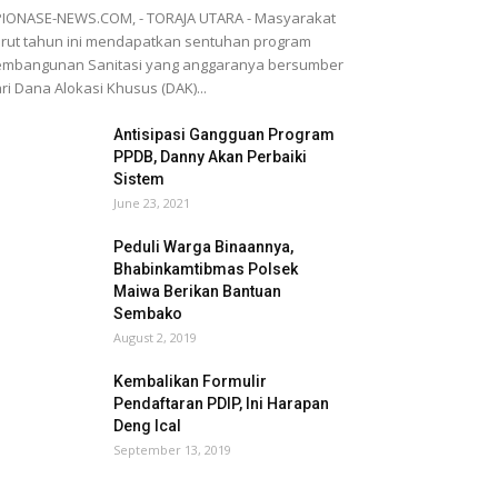
IONASE-NEWS.COM, - TORAJA UTARA - Masyarakat
rut tahun ini mendapatkan sentuhan program
embangunan Sanitasi yang anggaranya bersumber
ri Dana Alokasi Khusus (DAK)...
Antisipasi Gangguan Program
PPDB, Danny Akan Perbaiki
Sistem
June 23, 2021
Peduli Warga Binaannya,
Bhabinkamtibmas Polsek
Maiwa Berikan Bantuan
Sembako
August 2, 2019
Kembalikan Formulir
Pendaftaran PDIP, Ini Harapan
Deng Ical
September 13, 2019