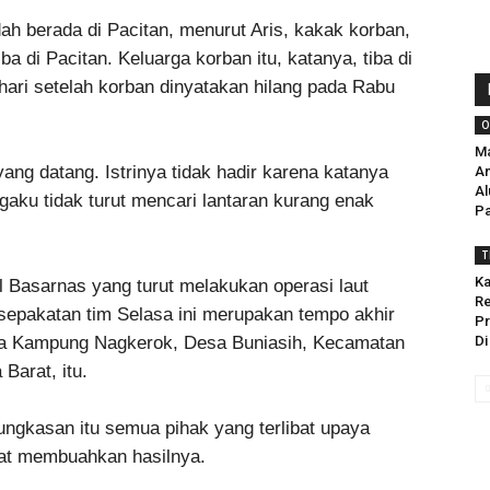
ah berada di Pacitan, menurut Aris, kakak korban,
ba di Pacitan. Keluarga korban itu, katanya, tiba di
hari setelah korban dinyatakan hilang pada Rabu
O
Ma
ang datang. Istrinya tidak hadir karena katanya
An
Al
gaku tidak turut mencari lantaran kurang enak
Pa
T
Ka
l Basarnas yang turut melakukan operasi laut
Re
sepakatan tim Selasa ini merupakan tempo akhir
Pr
rga Kampung Nagkerok, Desa Buniasih, Kecamatan
Di
Barat, itu.
ngkasan itu semua pihak yang terlibat upaya
pat membuahkan hasilnya.