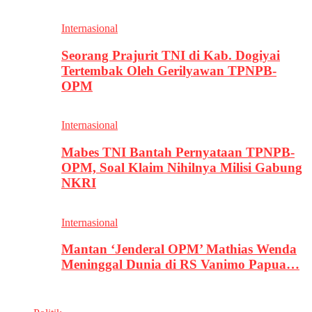
Internasional
Seorang Prajurit TNI di Kab. Dogiyai
Tertembak Oleh Gerilyawan TPNPB-
OPM
Internasional
Mabes TNI Bantah Pernyataan TPNPB-
OPM, Soal Klaim Nihilnya Milisi Gabung
NKRI
Internasional
Mantan ‘Jenderal OPM’ Mathias Wenda
Meninggal Dunia di RS Vanimo Papua…