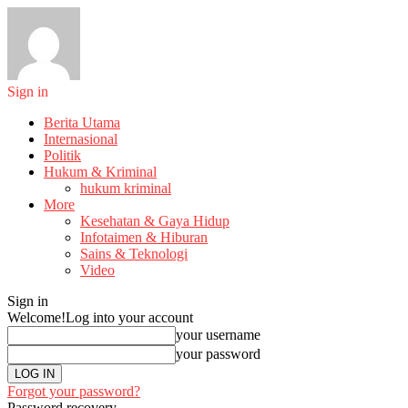
Sign in
Berita Utama
Internasional
Politik
Hukum & Kriminal
hukum kriminal
More
Kesehatan & Gaya Hidup
Infotaimen & Hiburan
Sains & Teknologi
Video
Sign in
Welcome!
Log into your account
your username
your password
Forgot your password?
Password recovery