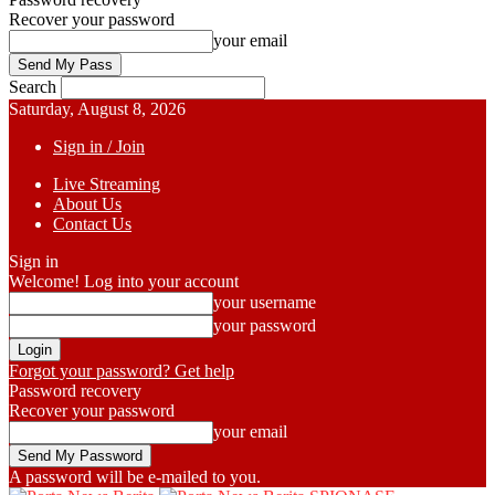
Recover your password
your email
Search
Saturday, August 8, 2026
Sign in / Join
Live Streaming
About Us
Contact Us
Sign in
Welcome! Log into your account
your username
your password
Forgot your password? Get help
Password recovery
Recover your password
your email
A password will be e-mailed to you.