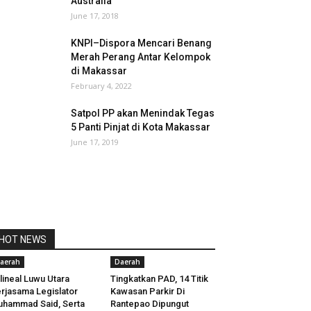
Australia
June 17, 2018
KNPI–Dispora Mencari Benang
Merah Perang Antar Kelompok
di Makassar
February 4, 2022
Satpol PP akan Menindak Tegas
5 Panti Pinjat di Kota Makassar
June 17, 2019
HOT NEWS
aerah
Daerah
lineal Luwu Utara
Tingkatkan PAD, 14 Titik
rjasama Legislator
Kawasan Parkir Di
hammad Said, Serta
Rantepao Dipungut