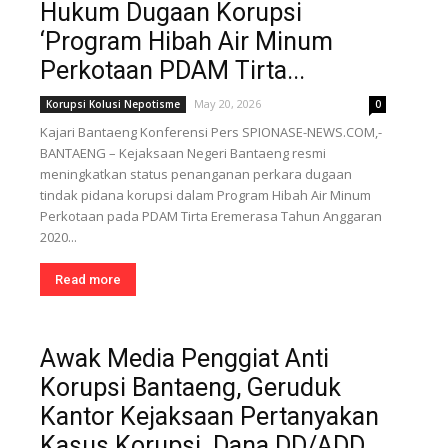
Hukum Dugaan Korupsi
‘Program Hibah Air Minum
Perkotaan PDAM Tirta...
May 20, 2026
Korupsi Kolusi Nepotisme
0
Kajari Bantaeng Konferensi Pers SPIONASE-NEWS.COM,-
BANTAENG – Kejaksaan Negeri Bantaeng resmi
meningkatkan status penanganan perkara dugaan
tindak pidana korupsi dalam Program Hibah Air Minum
Perkotaan pada PDAM Tirta Eremerasa Tahun Anggaran
2020...
Read more
Awak Media Penggiat Anti
Korupsi Bantaeng, Geruduk
Kantor Kejaksaan Pertanyakan
Kasus Korupsi Dana DD/ADD...