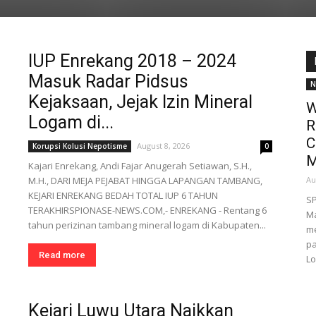
IUP Enrekang 2018 – 2024
Masuk Radar Pidsus
N
Kejaksaan, Jejak Izin Mineral
W
Logam di...
R
C
August 8, 2026
Korupsi Kolusi Nepotisme
0
M
Kajari Enrekang, Andi Fajar Anugerah Setiawan, S.H.,
M.H., DARI MEJA PEJABAT HINGGA LAPANGAN TAMBANG,
Au
KEJARI ENREKANG BEDAH TOTAL IUP 6 TAHUN
S
TERAKHIRSPIONASE-NEWS.COM,- ENREKANG - Rentang 6
Ma
tahun perizinan tambang mineral logam di Kabupaten...
m
pa
Read more
Lo
Kejari Luwu Utara Naikkan