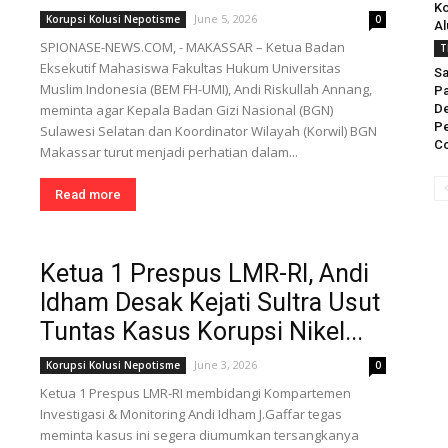
Ko
June 5, 2026
Korupsi Kolusi Nepotisme
0
Al
SPIONASE-NEWS.COM, - MAKASSAR – Ketua Badan
T
Eksekutif Mahasiswa Fakultas Hukum Universitas
Sa
Muslim Indonesia (BEM FH-UMI), Andi Riskullah Annang,
Pa
meminta agar Kepala Badan Gizi Nasional (BGN)
De
P
Sulawesi Selatan dan Koordinator Wilayah (Korwil) BGN
Co
Makassar turut menjadi perhatian dalam...
Read more
Ketua 1 Prespus LMR-RI, Andi
Idham Desak Kejati Sultra Usut
Tuntas Kasus Korupsi Nikel...
June 3, 2026
Korupsi Kolusi Nepotisme
0
Ketua 1 Prespus LMR-RI membidangi Kompartemen
Investigasi & Monitoring Andi Idham J.Gaffar tegas
meminta kasus ini segera diumumkan tersangkanya