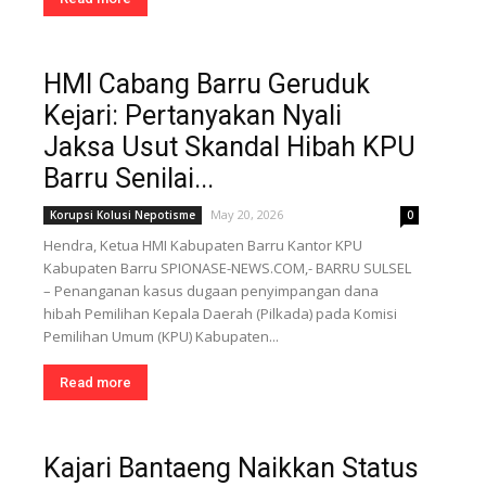
HMI Cabang Barru Geruduk
Kejari: Pertanyakan Nyali
Jaksa Usut Skandal Hibah KPU
Barru Senilai...
May 20, 2026
Korupsi Kolusi Nepotisme
0
Hendra, Ketua HMI Kabupaten Barru Kantor KPU
Kabupaten Barru SPIONASE-NEWS.COM,- BARRU SULSEL
– Penanganan kasus dugaan penyimpangan dana
hibah Pemilihan Kepala Daerah (Pilkada) pada Komisi
Pemilihan Umum (KPU) Kabupaten...
Read more
Kajari Bantaeng Naikkan Status