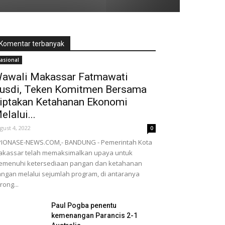
Komentar terbanyak
asional
awali Makassar Fatmawati
usdi, Teken Komitmen Bersama
iptakan Ketahanan Ekonomi
elalui...
gust 4, 2022
0
PIONASE-NEWS.COM,- BANDUNG - Pemerintah Kota
kassar telah memaksimalkan upaya untuk
emenuhi ketersediaan pangan dan ketahanan
ngan melalui sejumlah program, di antaranya
rong...
Paul Pogba penentu
kemenangan Parancis 2-1