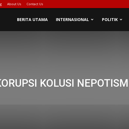
ng
About Us
Contact Us
PIONASE-
BERITA UTAMA
INTERNASIONAL
POLITIK
EWS[DOT]COM
KORUPSI KOLUSI NEPOTISM