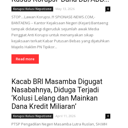
May 13, 2026
Korupsi Kolusi Nepotisme
0
STOP....Lawan Korupsi..!!! SPIONASE-NEWS.COM,-
BANTAENG – Kantor Kejaksaan Negeri (Kejari) Bantaeng
tampak didatangi digeruduk sejumlah awak Media
Penggiat Anti Korupsi untuk menanyakan sikap
kejaksaan terkait Kabar Putusan Bebas yang dijatuhkan
Majelis Haklim PN Tipikor...
Read more
Kacab BRI Masamba Digugat
Nasabahnya, Diduga Terjadi
‘Kolusi Lelang dan Mainkan
Dana Kredit Miliaran’
April 11, 2026
Korupsi Kolusi Nepotisme
0
PTSP Pengadilan Negeri Masamba Lutra Ruslan, SH.MH