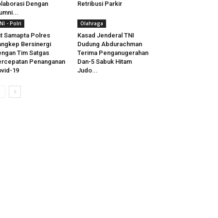
laborasi Dengan
Retribusi Parkir
umni...
NI - Polri
Olahraga
t Samapta Polres
Kasad Jenderal TNI
ngkep Bersinergi
Dudung Abdurachman
ngan Tim Satgas
Terima Penganugerahan
ercepatan Penanganan
Dan-5 Sabuk Hitam
vid-19
Judo...