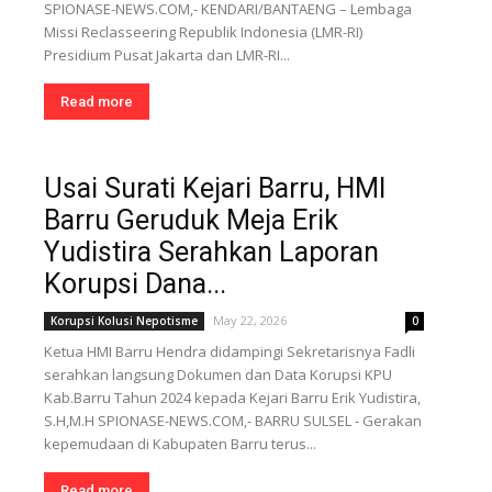
SPIONASE-NEWS.COM,- KENDARI/BANTAENG – Lembaga
Missi Reclasseering Republik Indonesia (LMR-RI)
Presidium Pusat Jakarta dan LMR-RI...
Read more
Usai Surati Kejari Barru, HMI
Barru Geruduk Meja Erik
Yudistira Serahkan Laporan
Korupsi Dana...
May 22, 2026
Korupsi Kolusi Nepotisme
0
Ketua HMI Barru Hendra didampingi Sekretarisnya Fadli
serahkan langsung Dokumen dan Data Korupsi KPU
Kab.Barru Tahun 2024 kepada Kejari Barru Erik Yudistira,
S.H,M.H SPIONASE-NEWS.COM,- BARRU SULSEL - Gerakan
kepemudaan di Kabupaten Barru terus...
Read more