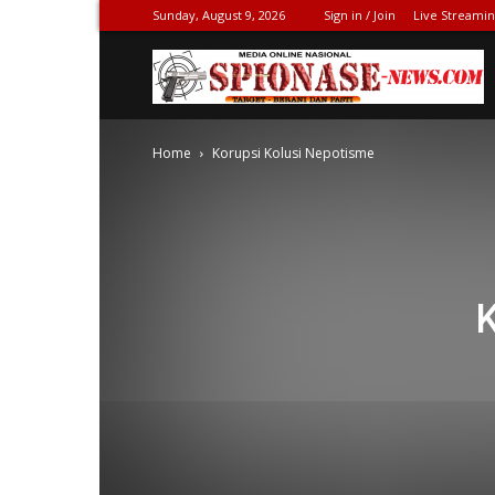
Sunday, August 9, 2026
Sign in / Join
Live Streami
S
Home
Korupsi Kolusi Nepotisme
N