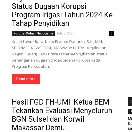
Status Dugaan Korupsi
Program Irigasi Tahun 2024 Ke
Tahap Penyidikan
July 7, 2026
Korupsi Kolusi Nepotisme
0
Kejari Luwu Utara, Koko Erwinto Danarko, S.H., M.H.,
SPIONASE-NEWS.COM,- MASAMBA LUTRA - Kejaksaan
Negeri (Kejari) Luwu Utara resmi meningkatkan status
penanganan dugaan tindak pidana korupsi pada
Program Percepatan...
Read more
Hasil FGD FH-UMI: Ketua BEM
Tekankan Evaluasi Menyeluruh
D
BGN Sulsel dan Korwil
Mi
Ke
Makassar Demi...
Mu