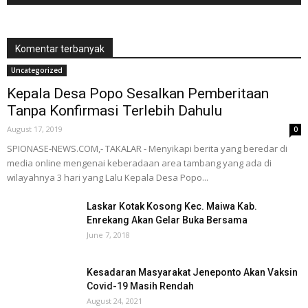
Komentar terbanyak
Uncategorized
Kepala Desa Popo Sesalkan Pemberitaan
Tanpa Konfirmasi Terlebih Dahulu
August 17, 2019
0
SPIONASE-NEWS.COM,- TAKALAR - Menyikapi berita yang beredar di
media online mengenai keberadaan area tambang yang ada di
wilayahnya 3 hari yang Lalu Kepala Desa Popo...
Laskar Kotak Kosong Kec. Maiwa Kab.
Enrekang Akan Gelar Buka Bersama
June 7, 2018
Kesadaran Masyarakat Jeneponto Akan Vaksin
Covid-19 Masih Rendah
August 24, 2021