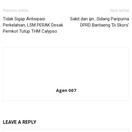
Previous article
Next article
Tidak Sigap Antisipasi
Sakit dan ijin…Sidang Paripurna
Perkelahian, LSM PERAK Desak
DPRD Bantaeng ‘Di Skors’
Pemkot Tutup THM Calypso
Agen 007
LEAVE A REPLY