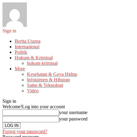
Sign in
Berita Utama
Internasional
Politik
Hukum & Kriminal
hukum kriminal
More
Kesehatan & Gaya Hidup
Infotaimen & Hiburan
Sains & Teknologi
Video
Sign in
Welcome!
Log into your account
your username
your password
Forgot your password?
Password recovery