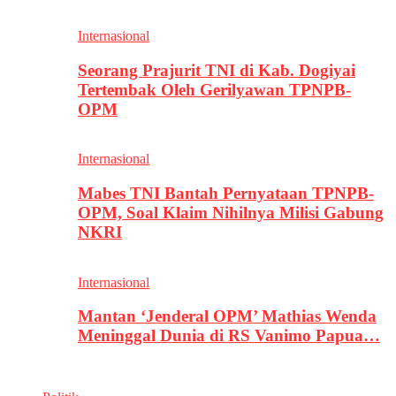
Internasional
Seorang Prajurit TNI di Kab. Dogiyai
Tertembak Oleh Gerilyawan TPNPB-
OPM
Internasional
Mabes TNI Bantah Pernyataan TPNPB-
OPM, Soal Klaim Nihilnya Milisi Gabung
NKRI
Internasional
Mantan ‘Jenderal OPM’ Mathias Wenda
Meninggal Dunia di RS Vanimo Papua…