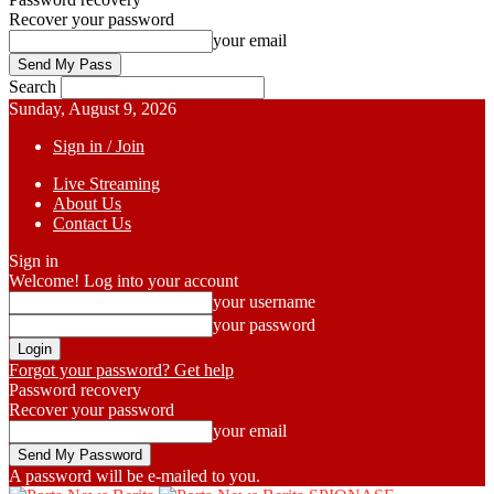
Recover your password
your email
Search
Sunday, August 9, 2026
Sign in / Join
Live Streaming
About Us
Contact Us
Sign in
Welcome! Log into your account
your username
your password
Forgot your password? Get help
Password recovery
Recover your password
your email
A password will be e-mailed to you.