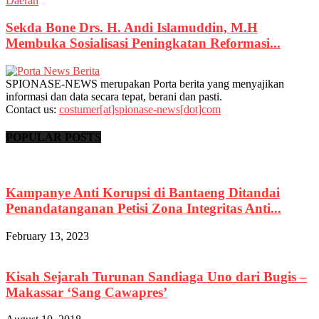
Daerah
Sekda Bone Drs. H. Andi Islamuddin, M.H
Membuka Sosialisasi Peningkatan Reformasi...
SPIONASE-NEWS merupakan Porta berita yang menyajikan
informasi dan data secara tepat, berani dan pasti.
Contact us:
costumer[at]spionase-news[dot]com
POPULAR POSTS
Kampanye Anti Korupsi di Bantaeng Ditandai
Penandatanganan Petisi Zona Integritas Anti...
February 13, 2023
Kisah Sejarah Turunan Sandiaga Uno dari Bugis –
Makassar ‘Sang Cawapres’