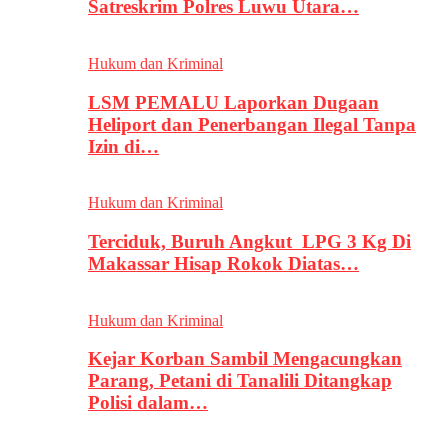
Satreskrim Polres Luwu Utara…
Hukum dan Kriminal
LSM PEMALU Laporkan Dugaan
Heliport dan Penerbangan Ilegal Tanpa
Izin di…
Hukum dan Kriminal
Terciduk, Buruh Angkut LPG 3 Kg Di
Makassar Hisap Rokok Diatas…
Hukum dan Kriminal
Kejar Korban Sambil Mengacungkan
Parang, Petani di Tanalili Ditangkap
Polisi dalam…