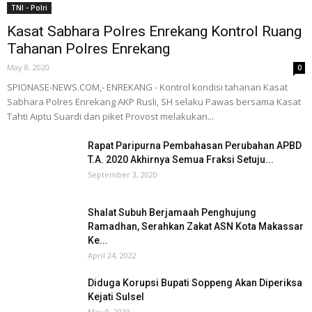
TNI - Polri
Kasat Sabhara Polres Enrekang Kontrol Ruang
Tahanan Polres Enrekang
May 8, 2020
0
SPIONASE-NEWS.COM,- ENREKANG - Kontrol kondisi tahanan Kasat
Sabhara Polres Enrekang AKP Rusli, SH selaku Pawas bersama Kasat
Tahti Aiptu Suardi dan piket Provost melakukan...
Rapat Paripurna Pembahasan Perubahan APBD
T.A. 2020 Akhirnya Semua Fraksi Setuju...
September 3, 2020
Shalat Subuh Berjamaah Penghujung
Ramadhan, Serahkan Zakat ASN Kota Makassar
Ke...
April 24, 2022
Diduga Korupsi Bupati Soppeng Akan Diperiksa
Kejati Sulsel
May 9, 2019