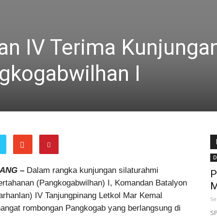
n IV Terima Kunjunga
ngkogabwilhan I
D
ANG –
Dalam rangka kunjungan silaturahmi
P
rtahanan (Pangkogabwilhan) I, Komandan Batalyon
M
rhanlan) IV Tanjungpinang Letkol Mar Kemal
Se
hangat rombongan Pangkogab yang berlangsung di
SP