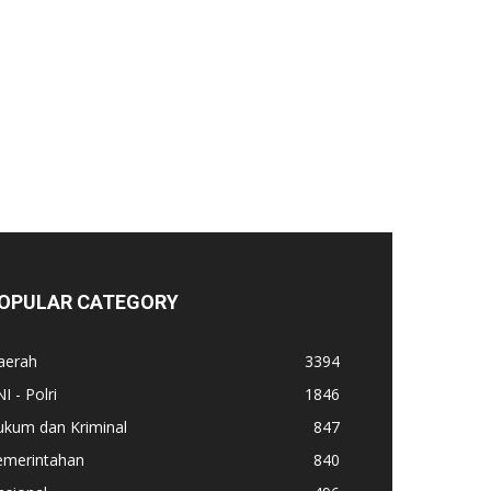
OPULAR CATEGORY
aerah
3394
I - Polri
1846
ukum dan Kriminal
847
emerintahan
840