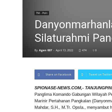
TNI - Polri
Danyonmarhanla
Silaturahmi Pa
By
Agen 007
-
April 13, 2022
474
0
Share on Facebook
Tweet on Twitter
SPIONASE-NEWS.COM,- TANJUNGPIN
Panglima Komando Gabungan Wilayah Pe
Marinir Pertahanan Pangkalan (Danyonma
Mahdar, S.H., M.Tr. Opsla., menyambut 