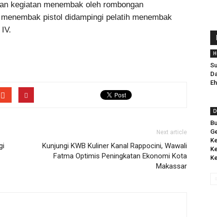
engan kegiatan menembak oleh rombongan
 menembak pistol didampingi pelatih menembak
IV.
H
Su
Da
Eh
D
Bu
Ge
Next article
Ke
gi
Kunjungi KWB Kuliner Kanal Rappocini, Wawali
Ke
Fatma Optimis Peningkatan Ekonomi Kota
Ke
Makassar