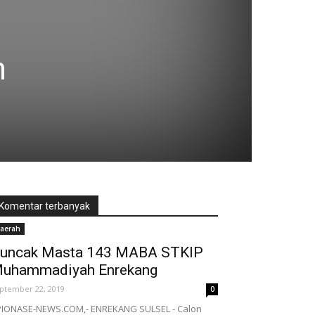
n
Komentar terbanyak
aerah
uncak Masta 143 MABA STKIP
uhammadiyah Enrekang
ptember 22, 2019
0
IONASE-NEWS.COM,- ENREKANG SULSEL - Calon