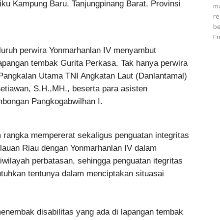
iku Kampung Baru, Tanjungpinang Barat, Provinsi
m
re
be
En
luruh perwira Yonmarhanlan IV menyambut
apangan tembak Gurita Perkasa. Tak hanya perwira
angkalan Utama TNI Angkatan Laut (Danlantamal)
tiawan, S.H.,MH., beserta para asisten
mbongan Pangkogabwilhan I.
m rangka mempererat sekaligus penguatan integritas
ulauan Riau dengan Yonmarhanlan IV dalam
wilayah perbatasan, sehingga penguatan itegritas
utuhkan tentunya dalam menciptakan situasai
 menembak disabilitas yang ada di lapangan tembak