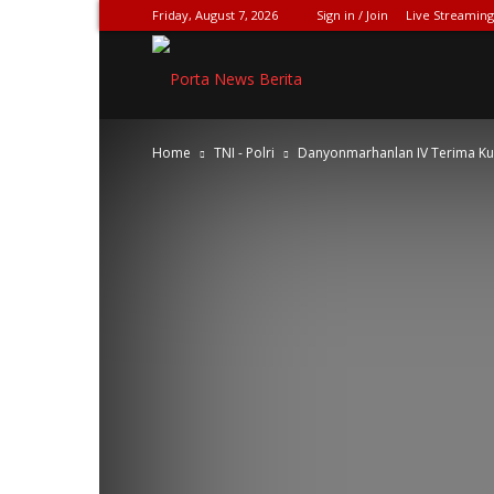
Friday, August 7, 2026
Sign in / Join
Live Streaming
SPIONASE-
Home
TNI - Polri
Danyonmarhanlan IV Terima Kun
NEWS[DOT]COM