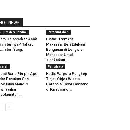
HOT NEWS
ukum dan Kriminal
Pemerintahan
ami Telantarkan Anak
Distaru Pemkot
n Isterinya 4 Tahun,
Makassar Beri Edukasi
… Isteri Yang...
Bangunan di Longwis
Makassar Untuk
Tingkatkan...
aerah
Pariwisata
pati Bone Pimpin Apel
Kadis Parpora Pangkep
lar Pasukan Ops
Tinjau Objek Wisata
polisian Mandiri
Potensial Dewi Lamsang
wilayahan
di Kalabirang...
selamatan...