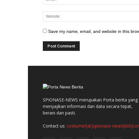
Save my name, email, and website in this brow
SPIONASE-NEWS merupakan Porta berita yang
menyajikan informasi dan data secara tepat,
berani dan pasti.
Contact us:
costumer[at]spionase-news[dot]c