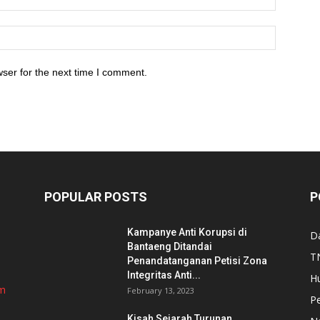
ser for the next time I comment.
POPULAR POSTS
P
Kampanye Anti Korupsi di
D
Bantaeng Ditandai
TN
Penandatanganan Petisi Zona
Integritas Anti...
H
om
February 13, 2023
P
Kisah Sejarah Turunan