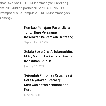
ahasiswa baru STKIP Muhammadiyah Enrekang
smi dikukuhkan pada hari Sabtu (21/09/2019)
rtempat di aula kampus 2 STKIP Muhammadiyah
rekang...
Pemkab Penajam Paser Utara
Tuntut Ilmu Pelayanan
Kesehatan ke Pemkab Bantaeng
September 5, 2019
Sekda Bone Drs. A. Islamuddin,
M.H., Membuka Kegiatan Forum
Konsultasi Publik...
January 25, 2022
Sejumlah Pimpinan Organisasi
Pers Nyatakan “Perang”
Melawan Keras Kriminalisasi
Pers
June 26, 2018