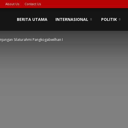
About Us
Contact Us
BERITA UTAMA
INTERNASIONAL
POLITIK
jungan Silaturahmi Pangkogabwilhan I