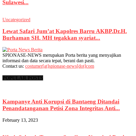
Sulawesi...
Uncategorized
Lewat Safari Jum’at Kapolres Barru AKBP.Dr.H.
Burhaman SH. MH tegakkan syariat...
SPIONASE-NEWS merupakan Porta berita yang menyajikan
informasi dan data secara tepat, berani dan pasti.
Contact us:
costumer[at]spionase-news[dot]com
POPULAR POSTS
Kampanye Anti Korupsi di Bantaeng Ditandai
Penandatanganan Petisi Zona Integritas Anti...
February 13, 2023