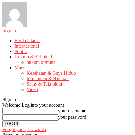
Sign in
Berita Utama
Internasional
Politik
Hukum & Kriminal
hukum kriminal
More
Kesehatan & Gaya Hidup
Infotaimen & Hiburan
Sains & Teknologi
Video
Sign in
Welcome!
Log into your account
your username
your password
Forgot your password?
Password recovery