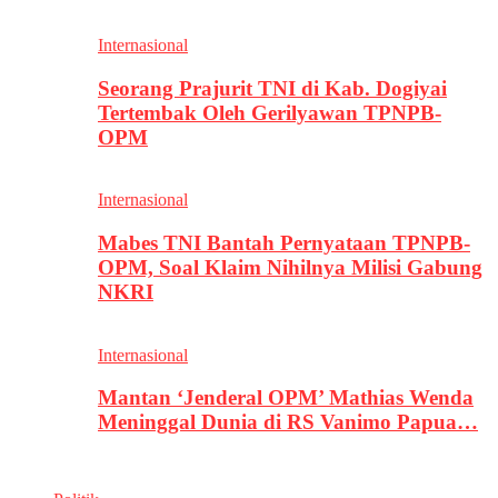
Internasional
Seorang Prajurit TNI di Kab. Dogiyai
Tertembak Oleh Gerilyawan TPNPB-
OPM
Internasional
Mabes TNI Bantah Pernyataan TPNPB-
OPM, Soal Klaim Nihilnya Milisi Gabung
NKRI
Internasional
Mantan ‘Jenderal OPM’ Mathias Wenda
Meninggal Dunia di RS Vanimo Papua…