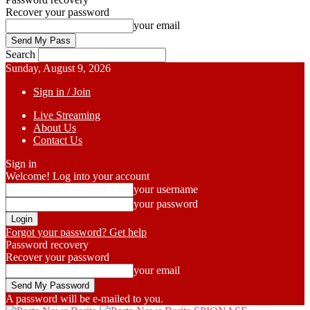
Recover your password
your email
Search
Sunday, August 9, 2026
Sign in / Join
Live Streaming
About Us
Contact Us
Sign in
Welcome! Log into your account
your username
your password
Forgot your password? Get help
Password recovery
Recover your password
your email
A password will be e-mailed to you.