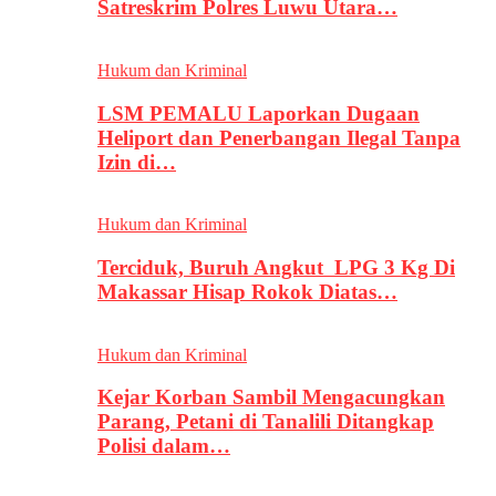
Satreskrim Polres Luwu Utara…
Hukum dan Kriminal
LSM PEMALU Laporkan Dugaan
Heliport dan Penerbangan Ilegal Tanpa
Izin di…
Hukum dan Kriminal
Terciduk, Buruh Angkut LPG 3 Kg Di
Makassar Hisap Rokok Diatas…
Hukum dan Kriminal
Kejar Korban Sambil Mengacungkan
Parang, Petani di Tanalili Ditangkap
Polisi dalam…