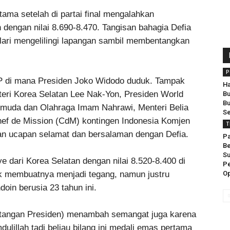
tama setelah di partai final mengalahkan
 dengan nilai 8.690-8.470. Tangisan bahagia Defia
rlari mengelilingi lapangan sambil membentangkan
P
VIP di mana Presiden Joko Widodo duduk. Tampak
Ha
nteri Korea Selatan Lee Nak-Yon, Presiden World
Bu
Bu
uda dan Olahraga Imam Nahrawi, Menteri Belia
Se
ef de Mission (CdM) kontingen Indonesia Komjen
T
kan ucapan selamat dan bersalaman dengan Defia.
P
B
Su
 dari Korea Selatan dengan nilai 8.520-8.400 di
Pe
ak membuatnya menjadi tegang, namun justru
Op
oin berusia 23 tahun ini.
tangan Presiden) menambah semangat juga karena
ulillah tadi beliau bilang ini medali emas pertama