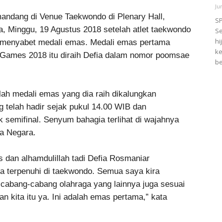
Ju
ndang di Venue Taekwondo di Plenary Hall,
S
a, Minggu, 19 Agustus 2018 setelah atlet taekwondo
Se
hi
il menyabet medali emas. Medali emas pertama
ke
n Games 2018 itu diraih Defia dalam nomor poomsae
be
ah medali emas yang dia raih dikalungkan
 telah hadir sejak pukul 14.00 WIB dan
 semifinal. Senyum bahagia terlihat di wajahnya
la Negara.
dan alhamdulillah tadi Defia Rosmaniar
a terpenuhi di taekwondo. Semua saya kira
i cabang-cabang olahraga yang lainnya juga sesuai
an kita itu ya. Ini adalah emas pertama,” kata