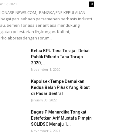
ne 17, 2023
0
PIONASE-NEWS.COM,- PANGKAJENE KEPULAUAN -
bagai perusahaan persemenan berbasis industri
jau, Semen Tonasa senantiasa mendukung
giatan pelestarian lingkungan. Kali ini,
rkolaborasi dengan Forum...
Ketua KPU Tana Toraja : Debat
Publik Pilkada Tana Toraja
2020,...
November 1, 2020
Kapolsek Tempe Damaikan
Kedua Belah Pihak Yang Ribut
di Pasar Sentral
January 30, 2022
Bagas P Mahardika Tongkat
Estafetkan Arif Mustafa Pimpin
SOLIDSC Menuju 1...
November 7, 2021