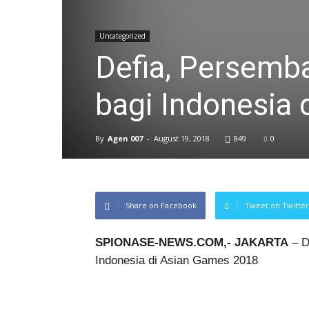
Uncategorized
Defia, Persemb
bagi Indonesia
By
Agen 007
-
August 19, 2018
849
0
Share on Facebook
Tweet on Twitter
SPIONASE-NEWS.COM,- JAKARTA
– D
Indonesia di Asian Games 2018