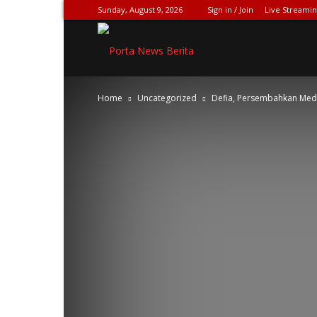
Sunday, August 9, 2026
Sign in / Join
Live Streami
SPIONASE-
Home
Uncategorized
Defia, Persembahkan Meda
NEWS[DOT]COM