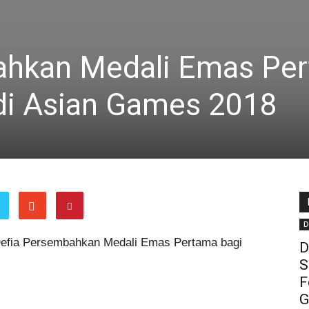
ahkan Medali Emas Pe
 di Asian Games 2018
D
efia Persembahkan Medali Emas Pertama bagi
D
S
F
G