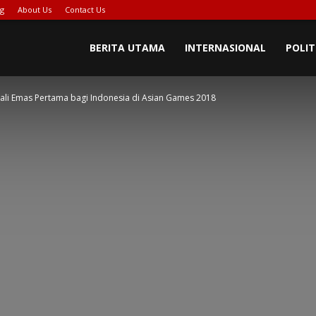
ng
About Us
Contact Us
BERITA UTAMA
INTERNASIONAL
POLIT
li Emas Pertama bagi Indonesia di Asian Games 2018