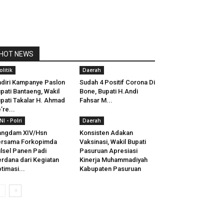
HOT NEWS
olitik
Daerah
diri Kampanye Paslon
Sudah 4 Positif Corona Di
pati Bantaeng, Wakil
Bone, Bupati H.Andi
pati Takalar H. Ahmad
Fahsar M...
’re...
NI - Polri
Daerah
angdam XIV/Hsn
Konsisten Adakan
ersama Forkopimda
Vaksinasi, Wakil Bupati
lsel Panen Padi
Pasuruan Apresiasi
rdana dari Kegiatan
Kinerja Muhammadiyah
timasi...
Kabupaten Pasuruan