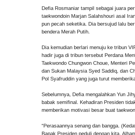
Defia Rosmaniar tampil sebagai juara per
taekwondoin Marjan Salahshouri asal Iran
pun pecah seketika. Dia bersujud lalu be
bendera Merah Putih.
Dia kemudian berlari menuju ke tribun 
hadir juga di tribun tersebut Perdana Me
Taekwondo Chungwon Choue, Menteri Pem
dan Sukan Malaysia Syed Saddiq, dan Ch
Pol Syafruddin yang juga turut memberi
Sebelumnya, Defia mengalahkan Yun Jihye
babak semifinal. Kehadiran Presiden tid
memberikan motivasi besar buat taekwond
“Perasaannya senang dan bangga. (Keda
Bapak Presiden peduli dengan kita. Alhamd