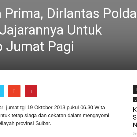
Prima, Dirlantas Polda
 Jajarannya Untuk
p Jumat Pagi
U
ri jumat tgl 19 Oktober 2018 pukul 06.30 Wita
K
t untuk tetap siaga dan cekatan dalam mengayomi
S
layah provinsi Sulbar.
N
Se