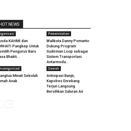
HOT NEWS
rganisasi
Pemerintahan
usda KAHMI dan
Walikota Danny Pomanto
RHATI Pangkep Untuk
Dukung Program
milih Pengurus Baru
Sudirman Loop sebagai
sa Bhakti...
Sistem Transportasi
Antarmoda...
ncategorized
Daerah
angtua Minati Sekolah
Antisipasi Banjir,
amah Anak
Kapolres Enrekang
Terjun Langsung
Bersihkan Saluran Air