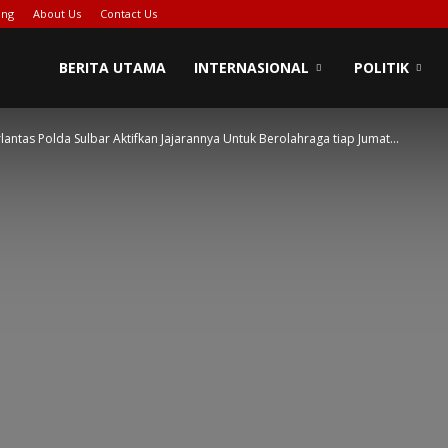
ing
About Us
Contact Us
BERITA UTAMA
INTERNASIONAL
POLITIK
antas Polda Sulbar Aktifkan Jajarannya Untuk Berolahraga tiap Jumat...