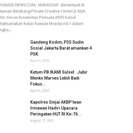
IONASE-NEWS.COM,- MAKASSAR - Bertempat di
laman Belakang-Private Creative Center Jl. Muh
hir, Forum Kreativitas Pemuda (FKP) Sulsel
laksanakan Kelas Kawula Moeda Vol.1 dalam
ngka...
Gandeng Kodim, P3S Sudin
Sosial Jakarta Barat amankan 4
PSK
April 7, 2018
Ketum PB IKAMI Sulsel : Jubir
Menko Marves Lebih Baik
Fokus...
April 4, 2020
Kapolres Sinjai AKBP Iwan
Irmawan Hadiri Upacara
Peringatan HUT RI Ke-76...
August 17, 2021