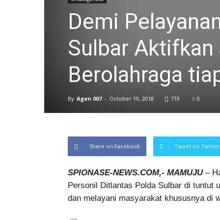
Demi Pelayanan 
Sulbar Aktifkan
Berolahraga tia
By
Agen 007
-
October 19, 2018
719
0
Share on Facebook
Tweet on Twitter
SPIONASE-NEWS.COM,- MAMUJU
– Ha
Personil Ditlantas Polda Sulbar di tuntu
dan melayani masyarakat khususnya di wi