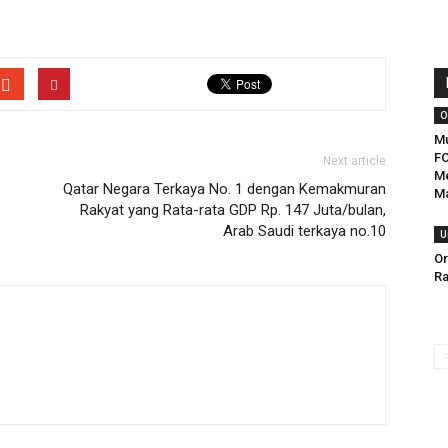
O
M
FO
Next article
Me
Qatar Negara Terkaya No. 1 dengan Kemakmuran
Ma
Rakyat yang Rata-rata GDP Rp. 147 Juta/bulan,
Arab Saudi terkaya no.10
U
Or
R