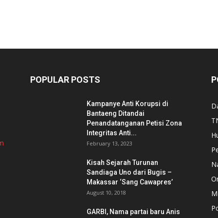
POPULAR POSTS
P
Kampanye Anti Korupsi di
D
Bantaeng Ditandai
TN
Penandatanganan Petisi Zona
Integritas Anti...
H
om
February 13, 2023
P
Kisah Sejarah Turunan
N
Sandiaga Uno dari Bugis –
Or
Makassar ‘Sang Cawapres’
August 10, 2018
Me
Po
GARBI, Nama partai baru Anis