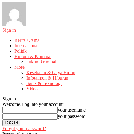
Sign in
Berita Utama
Internasional
Politik
Hukum & Kriminal
hukum kriminal
More
Kesehatan & Gaya Hidup
Infotaimen & Hiburan
Sains & Teknologi
Video
Sign in
Welcome!
Log into your account
your username
your password
Forgot your password?
Password recovery