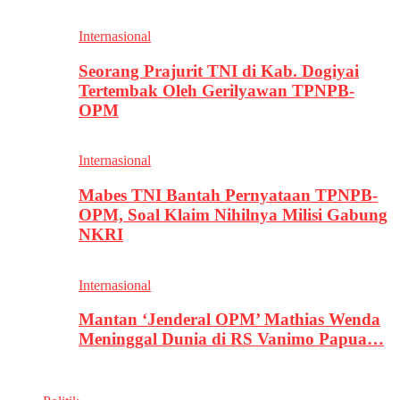
Internasional
Seorang Prajurit TNI di Kab. Dogiyai
Tertembak Oleh Gerilyawan TPNPB-
OPM
Internasional
Mabes TNI Bantah Pernyataan TPNPB-
OPM, Soal Klaim Nihilnya Milisi Gabung
NKRI
Internasional
Mantan ‘Jenderal OPM’ Mathias Wenda
Meninggal Dunia di RS Vanimo Papua…