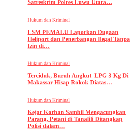
Satreskrim Polres Luwu Utara…
Hukum dan Kriminal
LSM PEMALU Laporkan Dugaan
Heliport dan Penerbangan Ilegal Tanpa
Izin di…
Hukum dan Kriminal
Terciduk, Buruh Angkut LPG 3 Kg Di
Makassar Hisap Rokok Diatas…
Hukum dan Kriminal
Kejar Korban Sambil Mengacungkan
Parang, Petani di Tanalili Ditangkap
Polisi dalam…