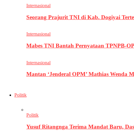
Internasional
Seorang Prajurit TNI di Kab. Dogiyai T
Internasional
Mabes TNI Bantah Pernyataan TPNPB-OPM
Internasional
Mantan ‘Jenderal OPM’ Mathias Wenda M
Politik
Politik
Yusuf Ritangnga Terima Mandat Baru, D