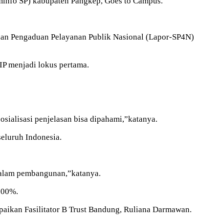
minfo SP) kabupaten Pangkep, Goes to Campus.
aan Pengaduan Pelayanan Publik Nasional (Lapor-SP4N)
IP menjadi lokus pertama.
ialisasi penjelasan bisa dipahami,”katanya.
eluruh Indonesia.
 dalam pembangunan,”katanya.
100%.
paikan Fasilitator B Trust Bandung, Ruliana Darmawan.