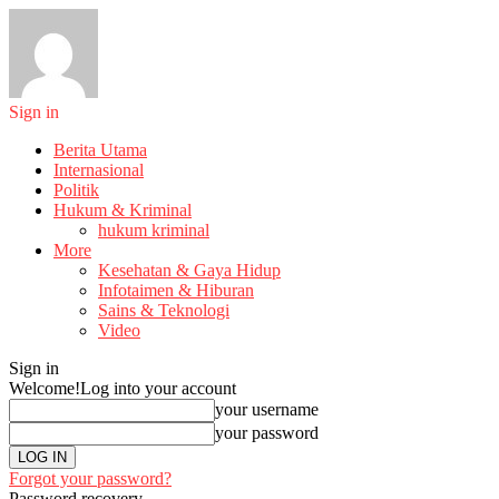
Sign in
Berita Utama
Internasional
Politik
Hukum & Kriminal
hukum kriminal
More
Kesehatan & Gaya Hidup
Infotaimen & Hiburan
Sains & Teknologi
Video
Sign in
Welcome!
Log into your account
your username
your password
Forgot your password?
Password recovery