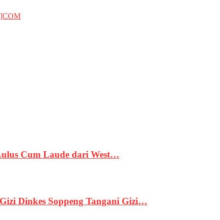
T]COM
 Lulus Cum Laude dari West…
izi Dinkes Soppeng Tangani Gizi…