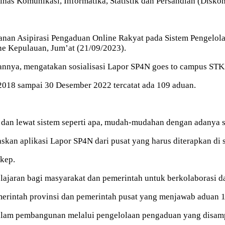
nas Komunikasi, Informatika, Statistik dan Persandian (Disko
anan Asipirasi Pengaduan Online Rakyat pada Sistem Pengelol
 Kepulauan, Jum’at (21/09/2023).
annya, mengatakan sosialisasi Lapor SP4N goes to campus STK
 2018 sampai 30 Desember 2022 tercatat ada 109 aduan.
an lewat sistem seperti apa, mudah-mudahan dengan adanya sos
an aplikasi Lapor SP4N dari pusat yang harus diterapkan di s
gkep.
elajaran bagi masyarakat dan pemerintah untuk berkolaborasi
erintah provinsi dan pemerintah pusat yang menjawab aduan 
t dalam pembangunan melalui pengelolaan pengaduan yang disam