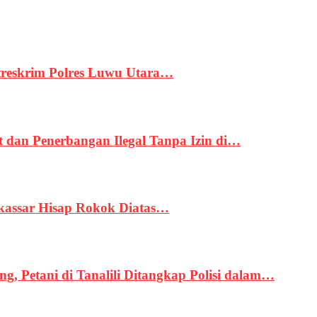
treskrim Polres Luwu Utara…
an Penerbangan Ilegal Tanpa Izin di…
kassar Hisap Rokok Diatas…
, Petani di Tanalili Ditangkap Polisi dalam…