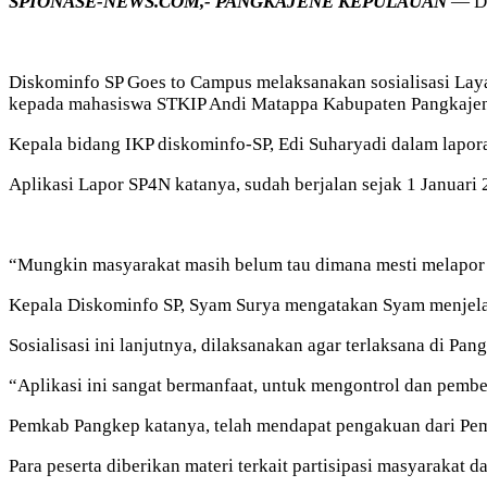
SPIONASE-NEWS.COM,- PANGKAJENE KEPULAUAN
— Di
Diskominfo SP Goes to Campus melaksanakan sosialisasi Lay
kepada mahasiswa STKIP Andi Matappa Kabupaten Pangkajene
Kepala bidang IKP diskominfo-SP, Edi Suharyadi dalam lapor
Aplikasi Lapor SP4N katanya, sudah berjalan sejak 1 Januari
“Mungkin masyarakat masih belum tau dimana mesti melapor d
Kepala Diskominfo SP, Syam Surya mengatakan Syam menjelask
Sosialisasi ini lanjutnya, dilaksanakan agar terlaksana di Pan
“Aplikasi ini sangat bermanfaat, untuk mengontrol dan pemb
Pemkab Pangkep katanya, telah mendapat pengakuan dari Pem
Para peserta diberikan materi terkait partisipasi masyaraka