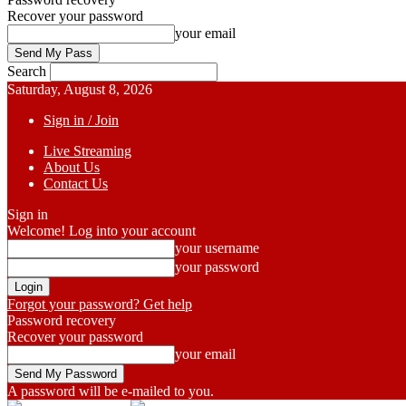
Recover your password
your email
Search
Saturday, August 8, 2026
Sign in / Join
Live Streaming
About Us
Contact Us
Sign in
Welcome! Log into your account
your username
your password
Forgot your password? Get help
Password recovery
Recover your password
your email
A password will be e-mailed to you.