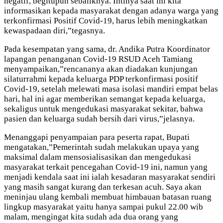
negatif, begitupun sebaliknya. Intinya saat ini kita
informasikan kepada masyarakat dengan adanya warga yang
terkonfirmasi Positif Covid-19, harus lebih meningkatkan
kewaspadaan diri,”tegasnya.
Pada kesempatan yang sama, dr. Andika Putra Koordinator
lapangan penanganan Covid-19 RSUD Aceh Tamiang
menyampaikan,”rencananya akan diadakan kunjungan
silaturrahmi kepada keluarga PDP terkonfirmasi positif
Covid-19, setelah melewati masa isolasi mandiri empat belas
hari, hal ini agar memberikan semangat kepada keluarga,
sekaligus untuk mengedukasi masyarakat sekitar, bahwa
pasien dan keluarga sudah bersih dari virus,”jelasnya.
Menanggapi penyampaian para peserta rapat, Bupati
mengatakan,”Pemerintah sudah melakukan upaya yang
maksimal dalam mensosialisasikan dan mengedukasi
masyarakat terkait pencegahan Covid-19 ini, namun yang
menjadi kendala saat ini ialah kesadaran masyarakat sendiri
yang masih sangat kurang dan terkesan acuh. Saya akan
meninjau ulang kembali membuat himbauan batasan ruang
lingkup masyarakat yaitu hanya sampai pukul 22.00 wib
malam, mengingat kita sudah ada dua orang yang