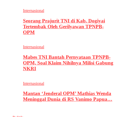
Internasional
Seorang Prajurit TNI di Kab. Dogiyai
Tertembak Oleh Gerilyawan TPNPB-
OPM
Internasional
Mabes TNI Bantah Pernyataan TPNPB-
OPM, Soal Klaim Nihilnya Milisi Gabung
NKRI
Internasional
Mantan ‘Jenderal OPM’ Mathias Wenda
Meninggal Dunia di RS Vanimo Papua…