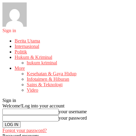
Sign in
Berita Utama
Internasional
Politik
Hukum & Kriminal
hukum kriminal
More
Kesehatan & Gaya Hidup
Infotaimen & Hiburan
Sains & Teknologi
Video
Sign in
Welcome!
Log into your account
your username
your password
Forgot your password?
Password recovery