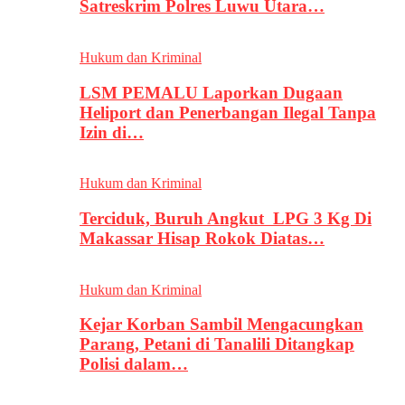
Satreskrim Polres Luwu Utara…
Hukum dan Kriminal
LSM PEMALU Laporkan Dugaan
Heliport dan Penerbangan Ilegal Tanpa
Izin di…
Hukum dan Kriminal
Terciduk, Buruh Angkut LPG 3 Kg Di
Makassar Hisap Rokok Diatas…
Hukum dan Kriminal
Kejar Korban Sambil Mengacungkan
Parang, Petani di Tanalili Ditangkap
Polisi dalam…