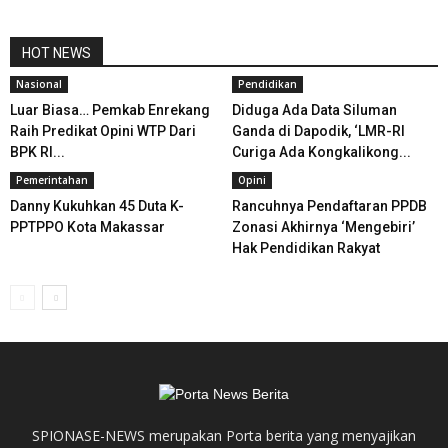
HOT NEWS
Nasional
Pendidikan
Luar Biasa… Pemkab Enrekang
Diduga Ada Data Siluman
Raih Predikat Opini WTP Dari
Ganda di Dapodik, ‘LMR-RI
BPK RI...
Curiga Ada Kongkalikong...
Pemerintahan
Opini
Danny Kukuhkan 45 Duta K-
Rancuhnya Pendaftaran PPDB
PPTPPO Kota Makassar
Zonasi Akhirnya ‘Mengebiri’
Hak Pendidikan Rakyat
SPIONASE-NEWS merupakan Porta berita yang menyajikan