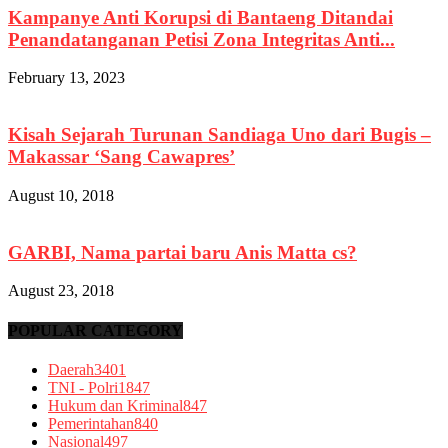
Kampanye Anti Korupsi di Bantaeng Ditandai
Penandatanganan Petisi Zona Integritas Anti...
February 13, 2023
Kisah Sejarah Turunan Sandiaga Uno dari Bugis –
Makassar ‘Sang Cawapres’
August 10, 2018
GARBI, Nama partai baru Anis Matta cs?
August 23, 2018
POPULAR CATEGORY
Daerah
3401
TNI - Polri
1847
Hukum dan Kriminal
847
Pemerintahan
840
Nasional
497