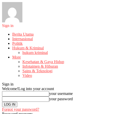
Sign in
Berita Utama
Internasional
Politik
Hukum & Kriminal
hukum kriminal
More
Kesehatan & Gaya Hidup
Infotaimen & Hiburan
Sains & Teknologi
Video
Sign in
Welcome!
Log into your account
your username
your password
Forgot your password?
Password recovery