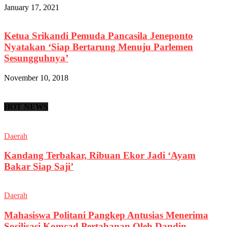
January 17, 2021
Ketua Srikandi Pemuda Pancasila Jeneponto
Nyatakan ‘Siap Bertarung Menuju Parlemen
Sesungguhnya’
November 10, 2018
HOT NEWS
Daerah
Kandang Terbakar, Ribuan Ekor Jadi ‘Ayam
Bakar Siap Saji’
Daerah
Mahasiswa Politani Pangkep Antusias Menerima
Sosilisasi Komcad Pertahanan Oleh Dandin