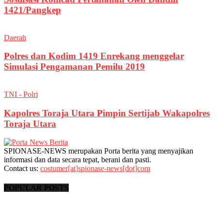
1421/Pangkep
Daerah
Polres dan Kodim 1419 Enrekang menggelar
Simulasi Pengamanan Pemilu 2019
TNI - Polri
Kapolres Toraja Utara Pimpin Sertijab Wakapolres
Toraja Utara
SPIONASE-NEWS merupakan Porta berita yang menyajikan
informasi dan data secara tepat, berani dan pasti.
Contact us:
costumer[at]spionase-news[dot]com
POPULAR POSTS