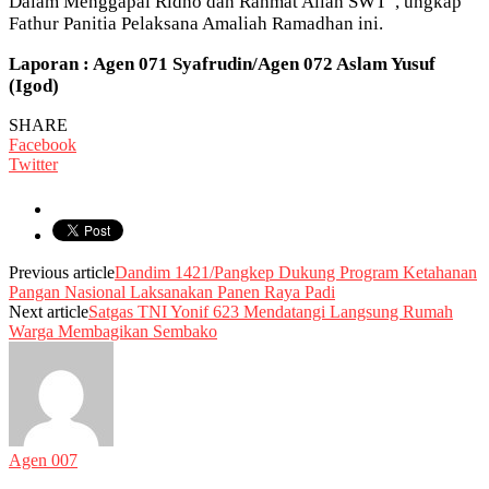
Dalam Menggapai Ridho dan Rahmat Allah SWT”, ungkap
Fathur Panitia Pelaksana Amaliah Ramadhan ini.
Laporan : Agen 071 Syafrudin/Agen 072 Aslam Yusuf
(Igod)
SHARE
Facebook
Twitter
Previous article
Dandim 1421/Pangkep Dukung Program Ketahanan
Pangan Nasional Laksanakan Panen Raya Padi
Next article
Satgas TNI Yonif 623 Mendatangi Langsung Rumah
Warga Membagikan Sembako
Agen 007