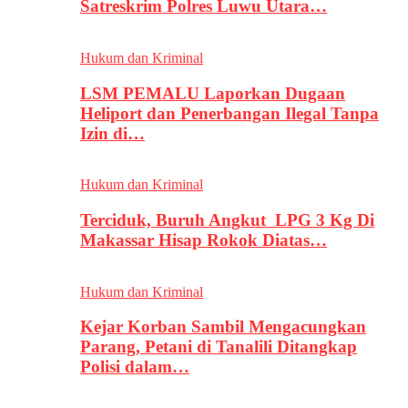
Satreskrim Polres Luwu Utara…
Hukum dan Kriminal
LSM PEMALU Laporkan Dugaan
Heliport dan Penerbangan Ilegal Tanpa
Izin di…
Hukum dan Kriminal
Terciduk, Buruh Angkut LPG 3 Kg Di
Makassar Hisap Rokok Diatas…
Hukum dan Kriminal
Kejar Korban Sambil Mengacungkan
Parang, Petani di Tanalili Ditangkap
Polisi dalam…