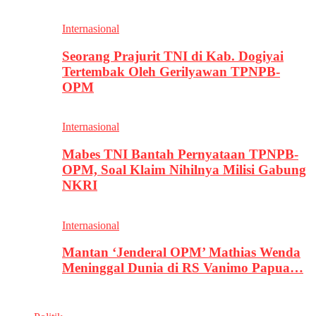
Internasional
Seorang Prajurit TNI di Kab. Dogiyai
Tertembak Oleh Gerilyawan TPNPB-
OPM
Internasional
Mabes TNI Bantah Pernyataan TPNPB-
OPM, Soal Klaim Nihilnya Milisi Gabung
NKRI
Internasional
Mantan ‘Jenderal OPM’ Mathias Wenda
Meninggal Dunia di RS Vanimo Papua…