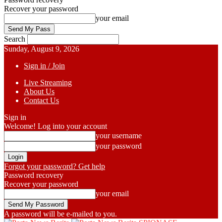
Recover your password
your email
Search
Sunday, August 9, 2026
Sign in / Join
Live Streaming
About Us
Contact Us
Sign in
Welcome! Log into your account
your username
your password
Forgot your password? Get help
Password recovery
Recover your password
your email
A password will be e-mailed to you.