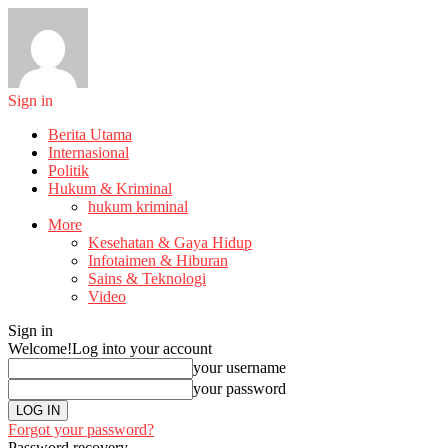
Sign in
Berita Utama
Internasional
Politik
Hukum & Kriminal
hukum kriminal
More
Kesehatan & Gaya Hidup
Infotaimen & Hiburan
Sains & Teknologi
Video
Sign in
Welcome!
Log into your account
your username
your password
Forgot your password?
Password recovery