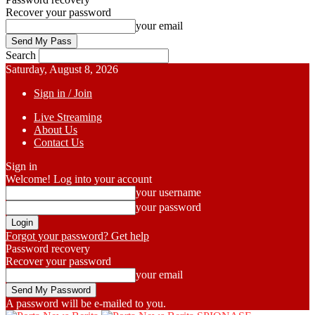
Recover your password
your email
Search
Saturday, August 8, 2026
Sign in / Join
Live Streaming
About Us
Contact Us
Sign in
Welcome! Log into your account
your username
your password
Forgot your password? Get help
Password recovery
Recover your password
your email
A password will be e-mailed to you.