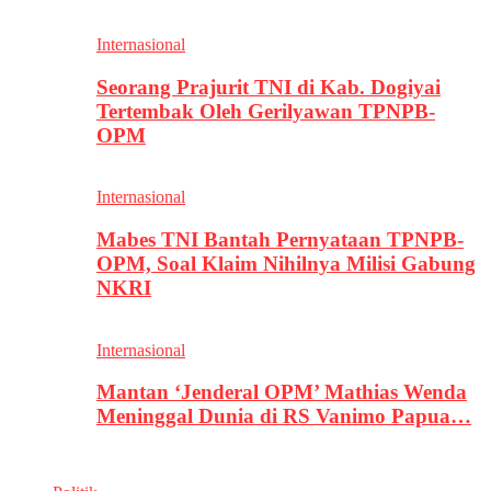
Internasional
Seorang Prajurit TNI di Kab. Dogiyai
Tertembak Oleh Gerilyawan TPNPB-
OPM
Internasional
Mabes TNI Bantah Pernyataan TPNPB-
OPM, Soal Klaim Nihilnya Milisi Gabung
NKRI
Internasional
Mantan ‘Jenderal OPM’ Mathias Wenda
Meninggal Dunia di RS Vanimo Papua…