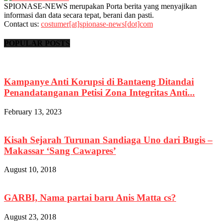
SPIONASE-NEWS merupakan Porta berita yang menyajikan
informasi dan data secara tepat, berani dan pasti.
Contact us:
costumer[at]spionase-news[dot]com
POPULAR POSTS
Kampanye Anti Korupsi di Bantaeng Ditandai
Penandatanganan Petisi Zona Integritas Anti...
February 13, 2023
Kisah Sejarah Turunan Sandiaga Uno dari Bugis –
Makassar ‘Sang Cawapres’
August 10, 2018
GARBI, Nama partai baru Anis Matta cs?
August 23, 2018