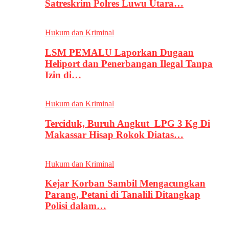
Satreskrim Polres Luwu Utara…
Hukum dan Kriminal
LSM PEMALU Laporkan Dugaan
Heliport dan Penerbangan Ilegal Tanpa
Izin di…
Hukum dan Kriminal
Terciduk, Buruh Angkut LPG 3 Kg Di
Makassar Hisap Rokok Diatas…
Hukum dan Kriminal
Kejar Korban Sambil Mengacungkan
Parang, Petani di Tanalili Ditangkap
Polisi dalam…