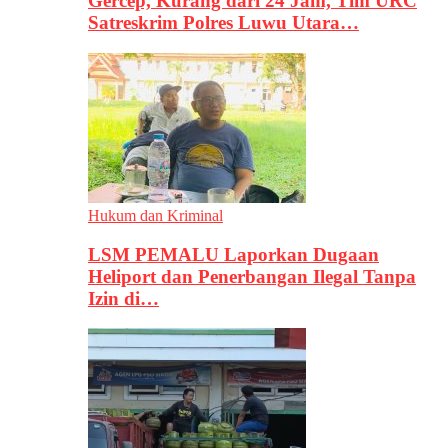
Gercep, Kurang dari 24 Jam, Tim URC
Satreskrim Polres Luwu Utara…
Hukum dan Kriminal
LSM PEMALU Laporkan Dugaan
Heliport dan Penerbangan Ilegal Tanpa
Izin di…