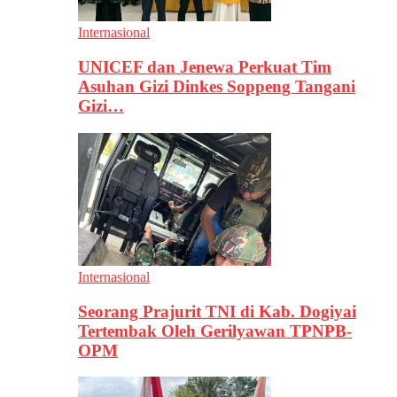
Internasional
UNICEF dan Jenewa Perkuat Tim
Asuhan Gizi Dinkes Soppeng Tangani
Gizi…
Internasional
Seorang Prajurit TNI di Kab. Dogiyai
Tertembak Oleh Gerilyawan TPNPB-
OPM