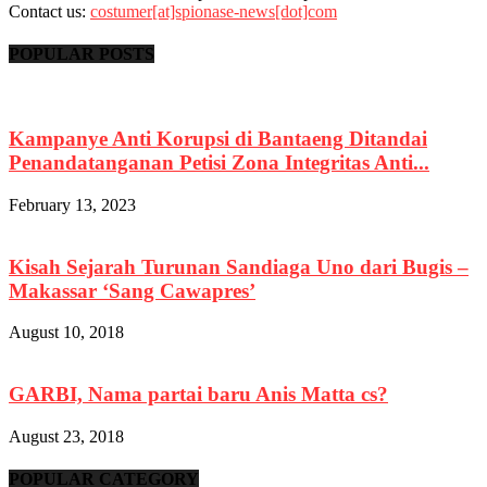
Contact us:
costumer[at]spionase-news[dot]com
POPULAR POSTS
Kampanye Anti Korupsi di Bantaeng Ditandai
Penandatanganan Petisi Zona Integritas Anti...
February 13, 2023
Kisah Sejarah Turunan Sandiaga Uno dari Bugis –
Makassar ‘Sang Cawapres’
August 10, 2018
GARBI, Nama partai baru Anis Matta cs?
August 23, 2018
POPULAR CATEGORY