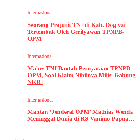
Internasional
Seorang Prajurit TNI di Kab. Dogiyai
Tertembak Oleh Gerilyawan TPNPB-
OPM
Internasional
Mabes TNI Bantah Pernyataan TPNPB-
OPM, Soal Klaim Nihilnya Milisi Gabung
NKRI
Internasional
Mantan ‘Jenderal OPM’ Mathias Wenda
Meninggal Dunia di RS Vanimo Papua…