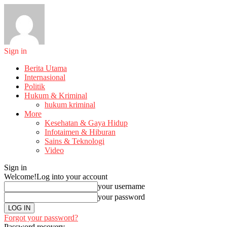
Sign in
Berita Utama
Internasional
Politik
Hukum & Kriminal
hukum kriminal
More
Kesehatan & Gaya Hidup
Infotaimen & Hiburan
Sains & Teknologi
Video
Sign in
Welcome!
Log into your account
your username
your password
Forgot your password?
Password recovery