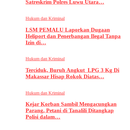
Satreskrim Polres Luwu Utara…
Hukum dan Kriminal
LSM PEMALU Laporkan Dugaan
Heliport dan Penerbangan Ilegal Tanpa
Izin di…
Hukum dan Kriminal
Terciduk, Buruh Angkut LPG 3 Kg Di
Makassar Hisap Rokok Diatas…
Hukum dan Kriminal
Kejar Korban Sambil Mengacungkan
Parang, Petani di Tanalili Ditangkap
Polisi dalam…