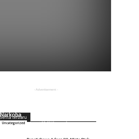
- Advertisement -
Tim Sat Resnarkoba Polres Tana
Toraja Menciduk Pelaku Pengedar
Narkoba
Berita terbaru
August 25, 2019
0
Uncategorized