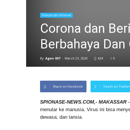
Hukum dan Kriminal
Corona dan Ber
Berbahaya Dan
By
Agen 007
-
March 23, 2020
634
0
Share on Facebook
Tweet on Twitter
SPIONASE-NEWS.COM,- MAKASSAR
–
menular ke manusia. Virus ini bisa menye
dewasa, dan lansia.