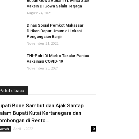
Bupati Gowa Adnan IYL Minta Stok
Vaksin Di Gowa Selalu Terjaga
August 24, 2021
Dinas Sosial Pemkot Makassar
Dirikan Dapur Umum di Lokasi
Pengungsian Banjir
November 21, 2022
TNI-Polri Di Marbo Takalar Pantau
Vaksinasi COVID-19
November 25, 2021
Patut dibaca
upati Bone Sambut dan Ajak Santap
alam Bupati Kutai Kertanegara dan
ombongan di Resto...
April 1, 2022
aerah
0