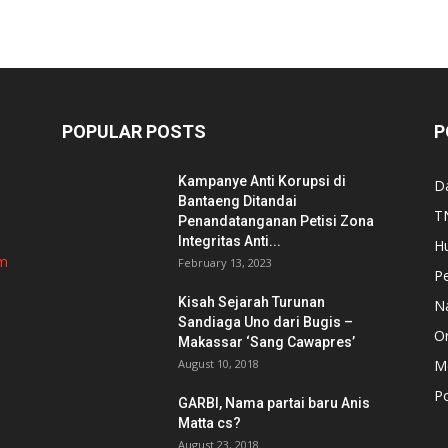
POPULAR POSTS
P
Kampanye Anti Korupsi di
D
Bantaeng Ditandai
TN
Penandatanganan Petisi Zona
Integritas Anti...
H
om
February 13, 2023
P
Kisah Sejarah Turunan
N
Sandiaga Uno dari Bugis –
Or
Makassar ‘Sang Cawapres’
August 10, 2018
Me
Po
GARBI, Nama partai baru Anis
Matta cs?
August 23, 2018