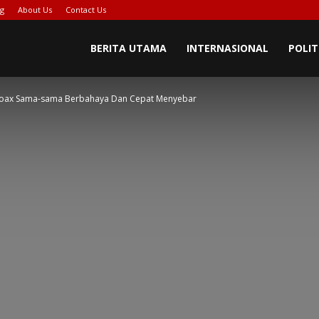
ng
About Us
Contact Us
BERITA UTAMA
INTERNASIONAL
POLIT
Hoax Sama-sama Berbahaya Dan Cepat Menyebar