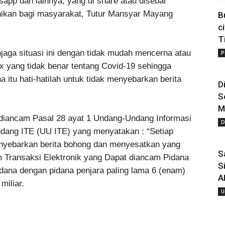
sapp dan lainnya, yang di share atau disebar
ikan bagi masyarakat, Tutur Mansyar Mayang
B
c
T
aga situasi ini dengan tidak mudah mencerna atau
P
x yang tidak benar tentang Covid-19 sehingga
a itu hati-hatilah untuk tidak menyebarkan berita
D
S
M
 diancam Pasal 28 ayat 1 Undang-Undang Informasi
D
ndang ITE (UU ITE) yang menyatakan : “Setiap
enyebarkan berita bohong dan menyesatkan yang
S
 Transaksi Elektronik yang Dapat diancam Pidana
S
idana dengan pidana penjara paling lama 6 (enam)
A
miliar.
U