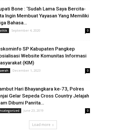
upati Bone : ‘Sudah Lama Saya Bercita-
ita Ingin Membuat Yayasan Yang Memiliki
iga Bahasa...
September 4, 2020
olitik
0
iskominfo SP Kabupaten Pangkep
osialisasi Website Komunitas Informasi
asyarakat (KIM)
December 1, 2023
aerah
0
ambut Hari Bhayangkara ke-73, Polres
injai Gelar Sepeda Cross Country Jelajah
lam Dibumi Panrita...
June 23, 2019
ncategorized
0
Load more