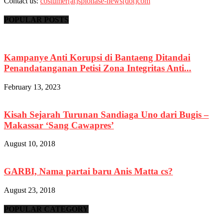
Contact us:
costumer[at]spionase-news[dot]com
POPULAR POSTS
Kampanye Anti Korupsi di Bantaeng Ditandai
Penandatanganan Petisi Zona Integritas Anti...
February 13, 2023
Kisah Sejarah Turunan Sandiaga Uno dari Bugis –
Makassar ‘Sang Cawapres’
August 10, 2018
GARBI, Nama partai baru Anis Matta cs?
August 23, 2018
POPULAR CATEGORY