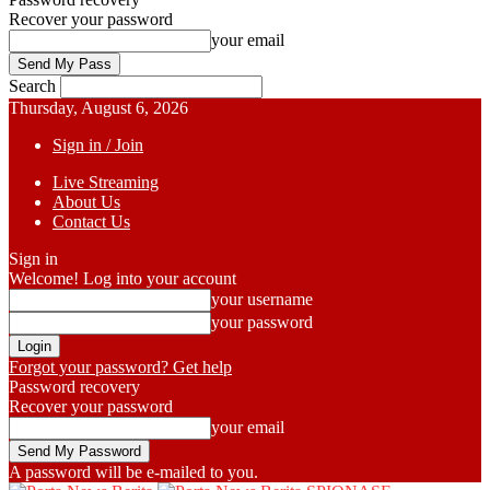
Recover your password
your email
Search
Thursday, August 6, 2026
Sign in / Join
Live Streaming
About Us
Contact Us
Sign in
Welcome! Log into your account
your username
your password
Forgot your password? Get help
Password recovery
Recover your password
your email
A password will be e-mailed to you.