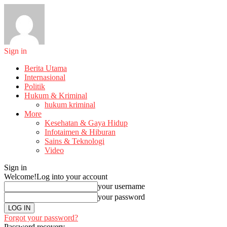
Sign in
Berita Utama
Internasional
Politik
Hukum & Kriminal
hukum kriminal
More
Kesehatan & Gaya Hidup
Infotaimen & Hiburan
Sains & Teknologi
Video
Sign in
Welcome!
Log into your account
your username
your password
Forgot your password?
Password recovery