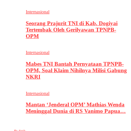
Internasional
Seorang Prajurit TNI di Kab. Dogiyai
Tertembak Oleh Gerilyawan TPNPB-
OPM
Internasional
Mabes TNI Bantah Pernyataan TPNPB-
OPM, Soal Klaim Nihilnya Milisi Gabung
NKRI
Internasional
Mantan ‘Jenderal OPM’ Mathias Wenda
Meninggal Dunia di RS Vanimo Papua…