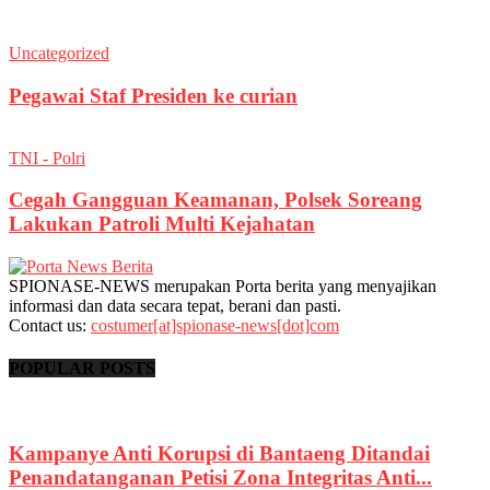
Uncategorized
Pegawai Staf Presiden ke curian
TNI - Polri
Cegah Gangguan Keamanan, Polsek Soreang
Lakukan Patroli Multi Kejahatan
SPIONASE-NEWS merupakan Porta berita yang menyajikan
informasi dan data secara tepat, berani dan pasti.
Contact us:
costumer[at]spionase-news[dot]com
POPULAR POSTS
Kampanye Anti Korupsi di Bantaeng Ditandai
Penandatanganan Petisi Zona Integritas Anti...