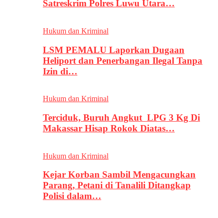
Satreskrim Polres Luwu Utara…
Hukum dan Kriminal
LSM PEMALU Laporkan Dugaan
Heliport dan Penerbangan Ilegal Tanpa
Izin di…
Hukum dan Kriminal
Terciduk, Buruh Angkut LPG 3 Kg Di
Makassar Hisap Rokok Diatas…
Hukum dan Kriminal
Kejar Korban Sambil Mengacungkan
Parang, Petani di Tanalili Ditangkap
Polisi dalam…