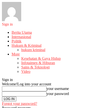
Sign in
Berita Utama
Internasional
Politik
Hukum & Kriminal
hukum kriminal
More
Kesehatan & Gaya Hidup
Infotaimen & Hiburan
Sains & Teknologi
Video
Sign in
Welcome!
Log into your account
your username
your password
Forgot your password?
Password recovery