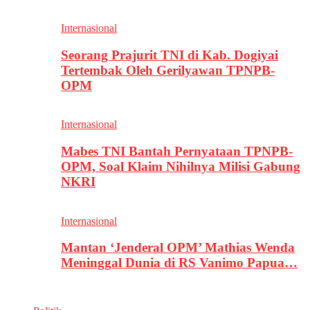
Internasional
Seorang Prajurit TNI di Kab. Dogiyai
Tertembak Oleh Gerilyawan TPNPB-
OPM
Internasional
Mabes TNI Bantah Pernyataan TPNPB-
OPM, Soal Klaim Nihilnya Milisi Gabung
NKRI
Internasional
Mantan ‘Jenderal OPM’ Mathias Wenda
Meninggal Dunia di RS Vanimo Papua…