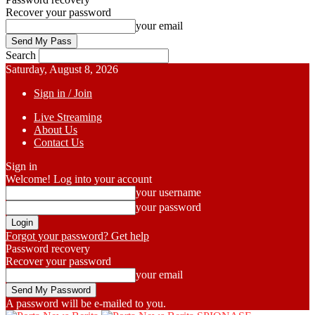
Recover your password
your email
Search
Saturday, August 8, 2026
Sign in / Join
Live Streaming
About Us
Contact Us
Sign in
Welcome! Log into your account
your username
your password
Forgot your password? Get help
Password recovery
Recover your password
your email
A password will be e-mailed to you.