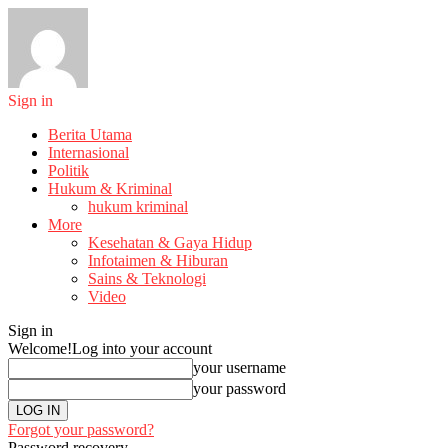
Sign in
Berita Utama
Internasional
Politik
Hukum & Kriminal
hukum kriminal
More
Kesehatan & Gaya Hidup
Infotaimen & Hiburan
Sains & Teknologi
Video
Sign in
Welcome!
Log into your account
your username
your password
Forgot your password?
Password recovery