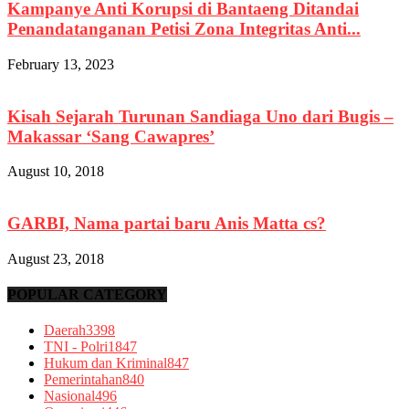
Kampanye Anti Korupsi di Bantaeng Ditandai
Penandatanganan Petisi Zona Integritas Anti...
February 13, 2023
Kisah Sejarah Turunan Sandiaga Uno dari Bugis –
Makassar ‘Sang Cawapres’
August 10, 2018
GARBI, Nama partai baru Anis Matta cs?
August 23, 2018
POPULAR CATEGORY
Daerah
3398
TNI - Polri
1847
Hukum dan Kriminal
847
Pemerintahan
840
Nasional
496