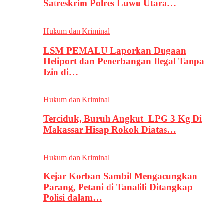
Satreskrim Polres Luwu Utara…
Hukum dan Kriminal
LSM PEMALU Laporkan Dugaan
Heliport dan Penerbangan Ilegal Tanpa
Izin di…
Hukum dan Kriminal
Terciduk, Buruh Angkut LPG 3 Kg Di
Makassar Hisap Rokok Diatas…
Hukum dan Kriminal
Kejar Korban Sambil Mengacungkan
Parang, Petani di Tanalili Ditangkap
Polisi dalam…