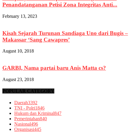
Penandatanganan Petisi Zona Integritas Anti...
February 13, 2023
Kisah Sejarah Turunan Sandiaga Uno dari Bugis –
Makassar ‘Sang Cawapres’
August 10, 2018
GARBI, Nama partai baru Anis Matta cs?
August 23, 2018
POPULAR CATEGORY
Daerah
3392
TNI - Polri
1846
Hukum dan Kriminal
847
Pemerintahan
840
Nasional
496
Organisasi
445