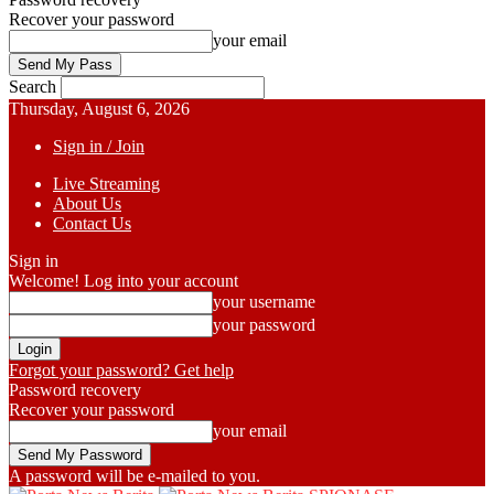
Recover your password
your email
Search
Thursday, August 6, 2026
Sign in / Join
Live Streaming
About Us
Contact Us
Sign in
Welcome! Log into your account
your username
your password
Forgot your password? Get help
Password recovery
Recover your password
your email
A password will be e-mailed to you.