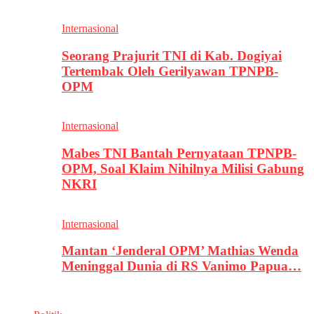
Internasional
Seorang Prajurit TNI di Kab. Dogiyai
Tertembak Oleh Gerilyawan TPNPB-
OPM
Internasional
Mabes TNI Bantah Pernyataan TPNPB-
OPM, Soal Klaim Nihilnya Milisi Gabung
NKRI
Internasional
Mantan ‘Jenderal OPM’ Mathias Wenda
Meninggal Dunia di RS Vanimo Papua…