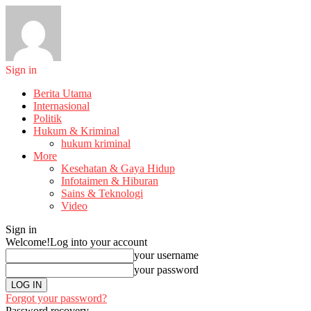
Sign in
Berita Utama
Internasional
Politik
Hukum & Kriminal
hukum kriminal
More
Kesehatan & Gaya Hidup
Infotaimen & Hiburan
Sains & Teknologi
Video
Sign in
Welcome!
Log into your account
your username
your password
Forgot your password?
Password recovery