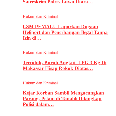
Satreskrim Polres Luwu Utara…
Hukum dan Kriminal
LSM PEMALU Laporkan Dugaan
Heliport dan Penerbangan Ilegal Tanpa
Izin di…
Hukum dan Kriminal
Terciduk, Buruh Angkut LPG 3 Kg Di
Makassar Hisap Rokok Diatas…
Hukum dan Kriminal
Kejar Korban Sambil Mengacungkan
Parang, Petani di Tanalili Ditangkap
Polisi dalam…