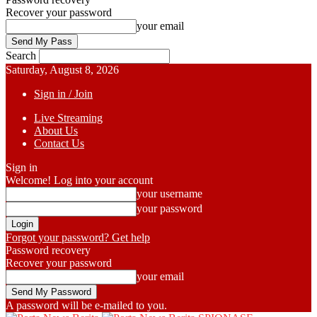
Recover your password
your email
Search
Saturday, August 8, 2026
Sign in / Join
Live Streaming
About Us
Contact Us
Sign in
Welcome! Log into your account
your username
your password
Forgot your password? Get help
Password recovery
Recover your password
your email
A password will be e-mailed to you.