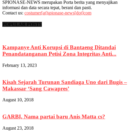
SPIONASE-NEWS merupakan Porta berita yang menyajikan
informasi dan data secara tepat, berani dan pasti.
Contact us:
costumer[at]spionase-news[dot]com
POPULAR POSTS
Kampanye Anti Korupsi di Bantaeng Ditandai
Penandatanganan Petisi Zona Integritas Anti...
February 13, 2023
Kisah Sejarah Turunan Sandiaga Uno dari Bugis –
Makassar ‘Sang Cawapres’
August 10, 2018
GARBI, Nama partai baru Anis Matta cs?
August 23, 2018