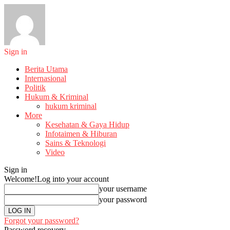
Sign in
Berita Utama
Internasional
Politik
Hukum & Kriminal
hukum kriminal
More
Kesehatan & Gaya Hidup
Infotaimen & Hiburan
Sains & Teknologi
Video
Sign in
Welcome!
Log into your account
your username
your password
Forgot your password?
Password recovery