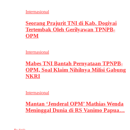
Internasional
Seorang Prajurit TNI di Kab. Dogiyai
Tertembak Oleh Gerilyawan TPNPB-
OPM
Internasional
Mabes TNI Bantah Pernyataan TPNPB-
OPM, Soal Klaim Nihilnya Milisi Gabung
NKRI
Internasional
Mantan ‘Jenderal OPM’ Mathias Wenda
Meninggal Dunia di RS Vanimo Papua…