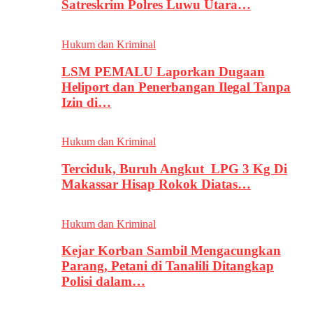
Satreskrim Polres Luwu Utara…
Hukum dan Kriminal
LSM PEMALU Laporkan Dugaan
Heliport dan Penerbangan Ilegal Tanpa
Izin di…
Hukum dan Kriminal
Terciduk, Buruh Angkut LPG 3 Kg Di
Makassar Hisap Rokok Diatas…
Hukum dan Kriminal
Kejar Korban Sambil Mengacungkan
Parang, Petani di Tanalili Ditangkap
Polisi dalam…