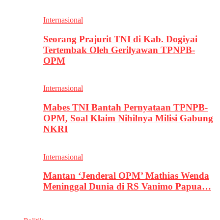
Internasional
Seorang Prajurit TNI di Kab. Dogiyai
Tertembak Oleh Gerilyawan TPNPB-
OPM
Internasional
Mabes TNI Bantah Pernyataan TPNPB-
OPM, Soal Klaim Nihilnya Milisi Gabung
NKRI
Internasional
Mantan ‘Jenderal OPM’ Mathias Wenda
Meninggal Dunia di RS Vanimo Papua…