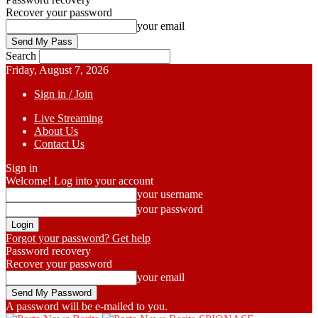
Recover your password
your email
Search
Friday, August 7, 2026
Sign in / Join
Live Streaming
About Us
Contact Us
Sign in
Welcome! Log into your account
your username
your password
Forgot your password? Get help
Password recovery
Recover your password
your email
A password will be e-mailed to you.