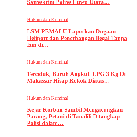
Satreskrim Polres Luwu Utara…
Hukum dan Kriminal
LSM PEMALU Laporkan Dugaan
Heliport dan Penerbangan Ilegal Tanpa
Izin di…
Hukum dan Kriminal
Terciduk, Buruh Angkut LPG 3 Kg Di
Makassar Hisap Rokok Diatas…
Hukum dan Kriminal
Kejar Korban Sambil Mengacungkan
Parang, Petani di Tanalili Ditangkap
Polisi dalam…