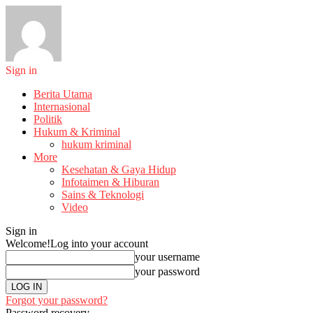
Sign in
Berita Utama
Internasional
Politik
Hukum & Kriminal
hukum kriminal
More
Kesehatan & Gaya Hidup
Infotaimen & Hiburan
Sains & Teknologi
Video
Sign in
Welcome!
Log into your account
your username
your password
Forgot your password?
Password recovery