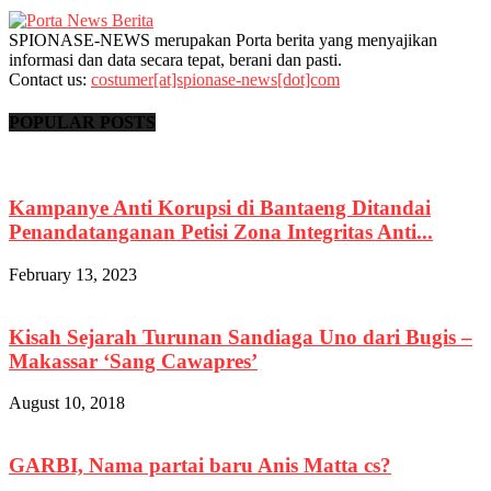
SPIONASE-NEWS merupakan Porta berita yang menyajikan
informasi dan data secara tepat, berani dan pasti.
Contact us:
costumer[at]spionase-news[dot]com
POPULAR POSTS
Kampanye Anti Korupsi di Bantaeng Ditandai
Penandatanganan Petisi Zona Integritas Anti...
February 13, 2023
Kisah Sejarah Turunan Sandiaga Uno dari Bugis –
Makassar ‘Sang Cawapres’
August 10, 2018
GARBI, Nama partai baru Anis Matta cs?