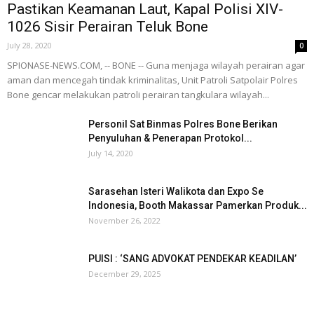
Pastikan Keamanan Laut, Kapal Polisi XIV-
1026 Sisir Perairan Teluk Bone
July 28, 2020
0
SPIONASE-NEWS.COM, -- BONE -- Guna menjaga wilayah perairan agar
aman dan mencegah tindak kriminalitas, Unit Patroli Satpolair Polres
Bone gencar melakukan patroli perairan tangkulara wilayah...
Personil Sat Binmas Polres Bone Berikan
Penyuluhan & Penerapan Protokol...
July 14, 2020
Sarasehan Isteri Walikota dan Expo Se
Indonesia, Booth Makassar Pamerkan Produk...
November 26, 2022
PUISI : ‘SANG ADVOKAT PENDEKAR KEADILAN’
December 29, 2025