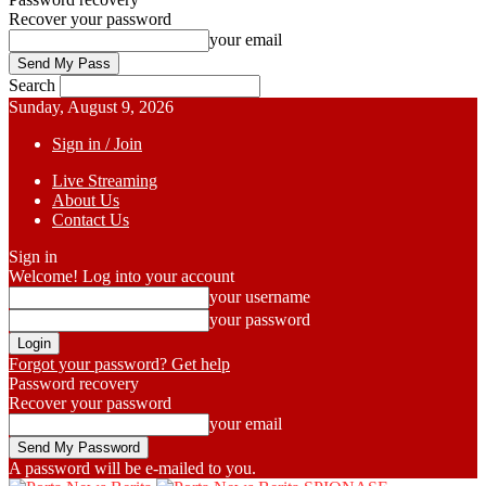
Recover your password
your email
Search
Sunday, August 9, 2026
Sign in / Join
Live Streaming
About Us
Contact Us
Sign in
Welcome! Log into your account
your username
your password
Forgot your password? Get help
Password recovery
Recover your password
your email
A password will be e-mailed to you.