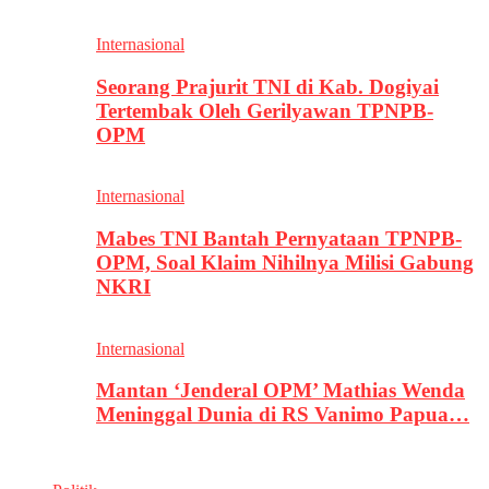
Internasional
Seorang Prajurit TNI di Kab. Dogiyai
Tertembak Oleh Gerilyawan TPNPB-
OPM
Internasional
Mabes TNI Bantah Pernyataan TPNPB-
OPM, Soal Klaim Nihilnya Milisi Gabung
NKRI
Internasional
Mantan ‘Jenderal OPM’ Mathias Wenda
Meninggal Dunia di RS Vanimo Papua…