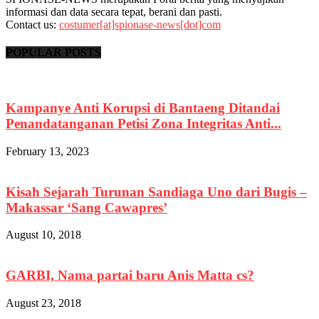
informasi dan data secara tepat, berani dan pasti.
Contact us:
costumer[at]spionase-news[dot]com
POPULAR POSTS
Kampanye Anti Korupsi di Bantaeng Ditandai
Penandatanganan Petisi Zona Integritas Anti...
February 13, 2023
Kisah Sejarah Turunan Sandiaga Uno dari Bugis –
Makassar ‘Sang Cawapres’
August 10, 2018
GARBI, Nama partai baru Anis Matta cs?
August 23, 2018