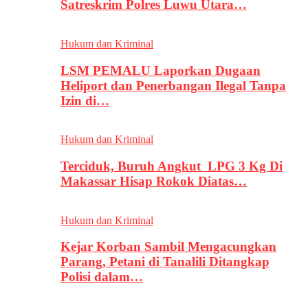
Satreskrim Polres Luwu Utara…
Hukum dan Kriminal
LSM PEMALU Laporkan Dugaan
Heliport dan Penerbangan Ilegal Tanpa
Izin di…
Hukum dan Kriminal
Terciduk, Buruh Angkut LPG 3 Kg Di
Makassar Hisap Rokok Diatas…
Hukum dan Kriminal
Kejar Korban Sambil Mengacungkan
Parang, Petani di Tanalili Ditangkap
Polisi dalam…