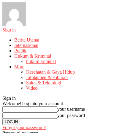
Sign in
Berita Utama
Internasional
Politik
Hukum & Kriminal
hukum kriminal
More
Kesehatan & Gaya Hidup
Infotaimen & Hiburan
Sains & Teknologi
Video
Sign in
Welcome!
Log into your account
your username
your password
Forgot your password?
Password recovery