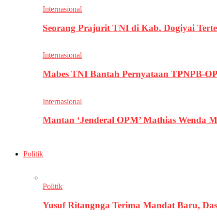
Internasional
Seorang Prajurit TNI di Kab. Dogiyai T
Internasional
Mabes TNI Bantah Pernyataan TPNPB-OPM
Internasional
Mantan ‘Jenderal OPM’ Mathias Wenda M
Politik
Politik
Yusuf Ritangnga Terima Mandat Baru, D