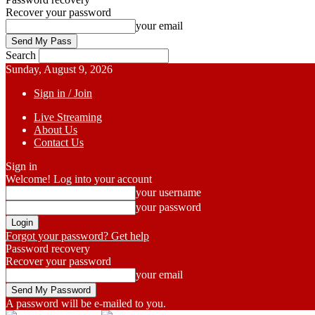
Recover your password
your email
Search
Sunday, August 9, 2026
Sign in / Join
Live Streaming
About Us
Contact Us
Sign in
Welcome! Log into your account
your username
your password
Forgot your password? Get help
Password recovery
Recover your password
your email
A password will be e-mailed to you.