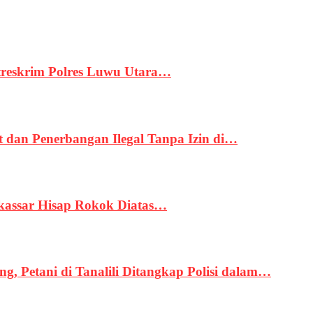
treskrim Polres Luwu Utara…
an Penerbangan Ilegal Tanpa Izin di…
kassar Hisap Rokok Diatas…
, Petani di Tanalili Ditangkap Polisi dalam…