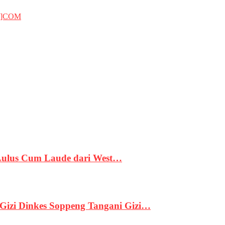
T]COM
 Lulus Cum Laude dari West…
izi Dinkes Soppeng Tangani Gizi…