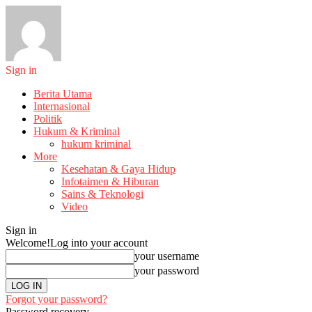
Sign in
Berita Utama
Internasional
Politik
Hukum & Kriminal
hukum kriminal
More
Kesehatan & Gaya Hidup
Infotaimen & Hiburan
Sains & Teknologi
Video
Sign in
Welcome!
Log into your account
your username
your password
Forgot your password?
Password recovery