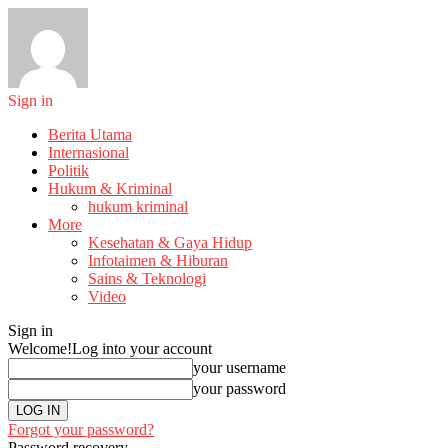
Sign in
Berita Utama
Internasional
Politik
Hukum & Kriminal
hukum kriminal
More
Kesehatan & Gaya Hidup
Infotaimen & Hiburan
Sains & Teknologi
Video
Sign in
Welcome!
Log into your account
your username
your password
Forgot your password?
Password recovery