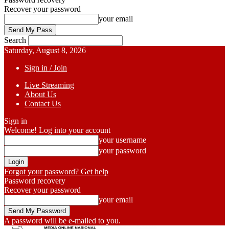
Recover your password
your email
Search
Saturday, August 8, 2026
Sign in / Join
Live Streaming
About Us
Contact Us
Sign in
Welcome! Log into your account
your username
your password
Forgot your password? Get help
Password recovery
Recover your password
your email
A password will be e-mailed to you.