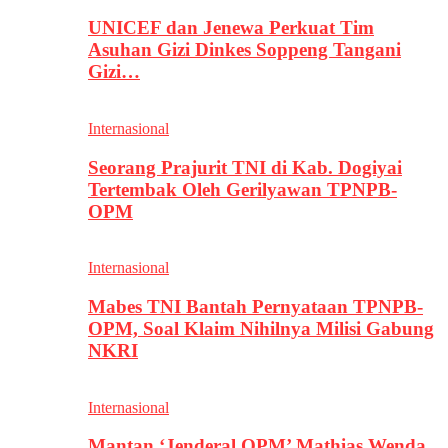
UNICEF dan Jenewa Perkuat Tim
Asuhan Gizi Dinkes Soppeng Tangani
Gizi…
Internasional
Seorang Prajurit TNI di Kab. Dogiyai
Tertembak Oleh Gerilyawan TPNPB-
OPM
Internasional
Mabes TNI Bantah Pernyataan TPNPB-
OPM, Soal Klaim Nihilnya Milisi Gabung
NKRI
Internasional
Mantan ‘Jenderal OPM’ Mathias Wenda