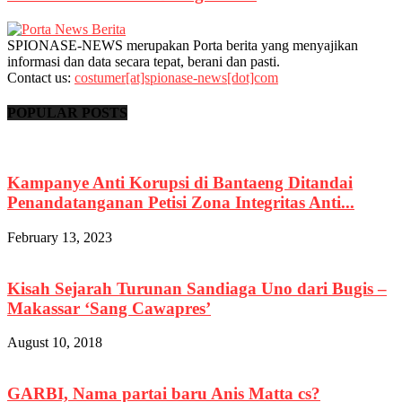
SPIONASE-NEWS merupakan Porta berita yang menyajikan
informasi dan data secara tepat, berani dan pasti.
Contact us:
costumer[at]spionase-news[dot]com
POPULAR POSTS
Kampanye Anti Korupsi di Bantaeng Ditandai
Penandatanganan Petisi Zona Integritas Anti...
February 13, 2023
Kisah Sejarah Turunan Sandiaga Uno dari Bugis –
Makassar ‘Sang Cawapres’
August 10, 2018
GARBI, Nama partai baru Anis Matta cs?