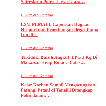
Satreskrim Polres Luwu Utara…
Hukum dan Kriminal
LSM PEMALU Laporkan Dugaan
Heliport dan Penerbangan Ilegal Tanpa
Izin di…
Hukum dan Kriminal
Terciduk, Buruh Angkut LPG 3 Kg Di
Makassar Hisap Rokok Diatas…
Hukum dan Kriminal
Kejar Korban Sambil Mengacungkan
Parang, Petani di Tanalili Ditangkap
Polisi dalam…