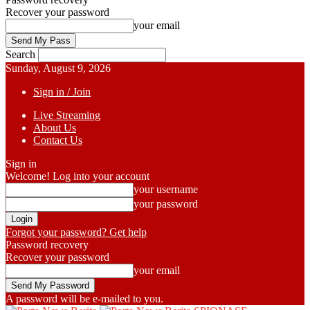
Recover your password
your email
Search
Sunday, August 9, 2026
Sign in / Join
Live Streaming
About Us
Contact Us
Sign in
Welcome! Log into your account
your username
your password
Forgot your password? Get help
Password recovery
Recover your password
your email
A password will be e-mailed to you.