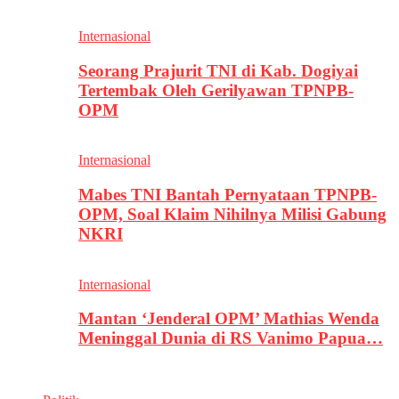
Internasional
Seorang Prajurit TNI di Kab. Dogiyai
Tertembak Oleh Gerilyawan TPNPB-
OPM
Internasional
Mabes TNI Bantah Pernyataan TPNPB-
OPM, Soal Klaim Nihilnya Milisi Gabung
NKRI
Internasional
Mantan ‘Jenderal OPM’ Mathias Wenda
Meninggal Dunia di RS Vanimo Papua…