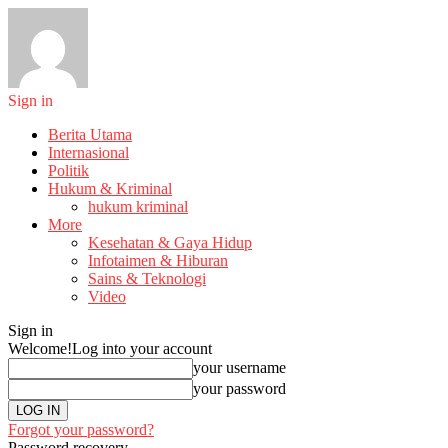
Sign in
Berita Utama
Internasional
Politik
Hukum & Kriminal
hukum kriminal
More
Kesehatan & Gaya Hidup
Infotaimen & Hiburan
Sains & Teknologi
Video
Sign in
Welcome!
Log into your account
your username
your password
Forgot your password?
Password recovery