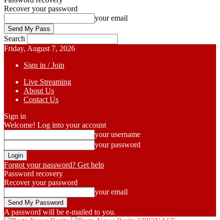
Recover your password
your email
Search
Friday, August 7, 2026
Sign in / Join
Live Streaming
About Us
Contact Us
Sign in
Welcome! Log into your account
your username
your password
Forgot your password? Get help
Password recovery
Recover your password
your email
A password will be e-mailed to you.