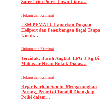
Satreskrim Polres Luwu Utara…
Hukum dan Kriminal
LSM PEMALU Laporkan Dugaan
Heliport dan Penerbangan Ilegal Tanpa
Izin di…
Hukum dan Kriminal
Terciduk, Buruh Angkut LPG 3 Kg Di
Makassar Hisap Rokok Diatas…
Hukum dan Kriminal
Kejar Korban Sambil Mengacungkan
Parang, Petani di Tanalili Ditangkap
Polisi dalam…