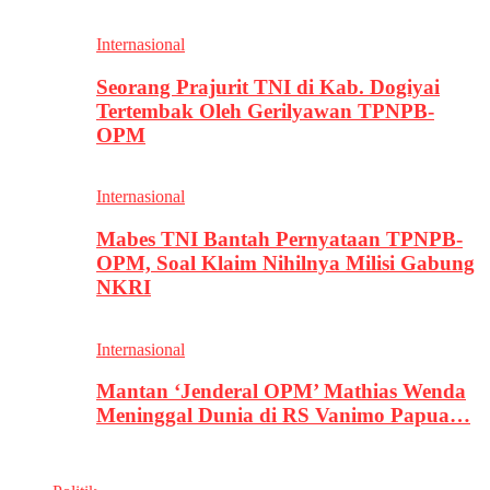
Internasional
Seorang Prajurit TNI di Kab. Dogiyai
Tertembak Oleh Gerilyawan TPNPB-
OPM
Internasional
Mabes TNI Bantah Pernyataan TPNPB-
OPM, Soal Klaim Nihilnya Milisi Gabung
NKRI
Internasional
Mantan ‘Jenderal OPM’ Mathias Wenda
Meninggal Dunia di RS Vanimo Papua…