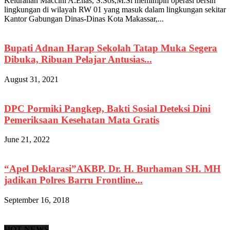
Kelurahan Maccini A.Elias, S.Sos,M.Si memimpin operasi bersih
lingkungan di wilayah RW 01 yang masuk dalam lingkungan sekitar
Kantor Gabungan Dinas-Dinas Kota Makassar,...
Bupati Adnan Harap Sekolah Tatap Muka Segera
Dibuka, Ribuan Pelajar Antusias...
August 31, 2021
DPC Pormiki Pangkep, Bakti Sosial Deteksi Dini
Pemeriksaan Kesehatan Mata Gratis
June 21, 2022
“Apel Deklarasi”AKBP. Dr. H. Burhaman SH. MH
jadikan Polres Barru Frontline...
September 16, 2018
HOT NEWS