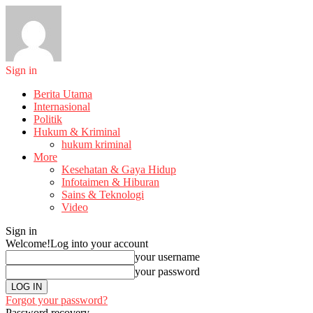
Sign in
Berita Utama
Internasional
Politik
Hukum & Kriminal
hukum kriminal
More
Kesehatan & Gaya Hidup
Infotaimen & Hiburan
Sains & Teknologi
Video
Sign in
Welcome!
Log into your account
your username
your password
Forgot your password?
Password recovery