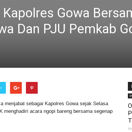
s, Kapolres Gowa Bers
wa Dan PJU Pemkab G
er
I
a menjabat sebagai Kapolres Gowa sejak Selasa
O
I.K menghadiri acara ngopi bareng bersama segenap
P
T
Ap