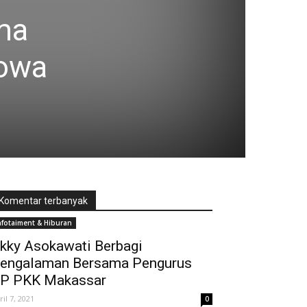
ama
owa
Komentar terbanyak
nfotaiment & Hiburan
kky Asokawati Berbagi
engalaman Bersama Pengurus
P PKK Makassar
ril 7, 2021
0