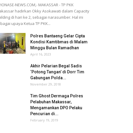
PIONASE-NEWS.COM,- MAKASSAR - TP PKK
kassar hadirkan Okky Asokawati dalam Capacity
ilding di hari ke 2, sebagai narasumber. Hal ini
bagai upaya Ketua TP PKK...
Polres Bantaeng Gelar Cipta
Kondisi Kamtibmas di Malam
Minggu Bulan Ramadhan
April 16, 2023
Akhir Pelarian Begal Sadis
‘Potong Tangan’ di Dorr Tim
Gabungan Polda...
November 29, 2018
Tim Ghost Dermaga Polres
Pelabuhan Makassar,
Mengamankan DPO Pelaku
Pencurian di...
February 19, 2019