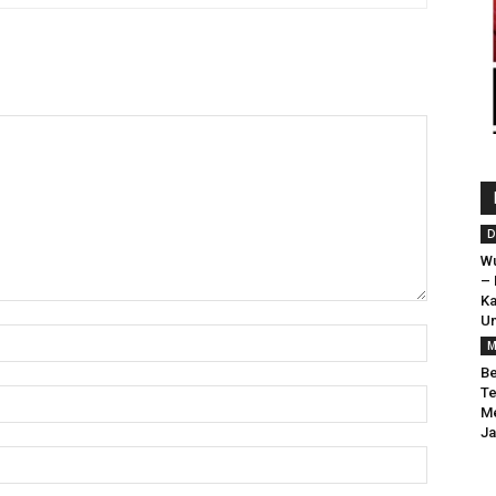
D
Wu
– 
Ka
Un
M
Be
Te
M
J