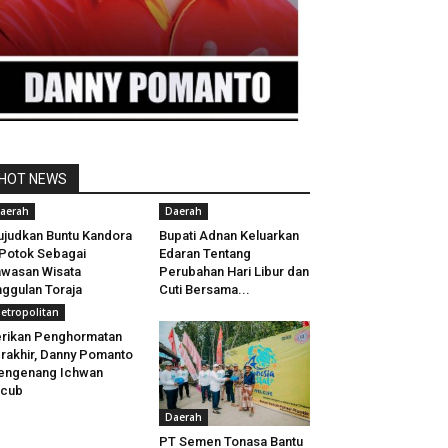
HOT NEWS
aerah
Daerah
judkan Buntu Kandora
Bupati Adnan Keluarkan
Potok Sebagai
Edaran Tentang
wasan Wisata
Perubahan Hari Libur dan
ggulan Toraja
Cuti Bersama...
etropolitan
rikan Penghormatan
rakhir, Danny Pomanto
engenang Ichwan
acub
Daerah
PT Semen Tonasa Bantu