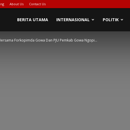
ing
About Us
Contact Us
PIONASE-
BERITA UTAMA
INTERNASIONAL
POLITIK
wa Bersama Forkopimda Gowa Dan PJU Pemkab Gowa Ngopi...
EWS[DOT]COM