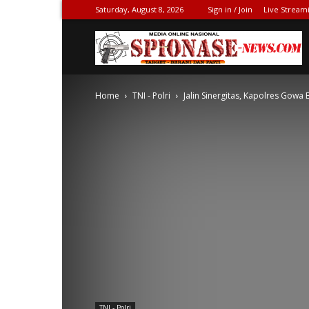
Saturday, August 8, 2026
Sign in / Join
Live Stream
S
Home
TNI - Polri
Jalin Sinergitas, Kapolres Go
N
TNI - Polri