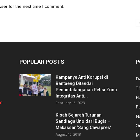
ser for the next time I comment.
POPULAR POSTS
P
Kampanye Anti Korupsi di
D
Bantaeng Ditandai
TN
Penandatanganan Petisi Zona
Integritas Anti...
H
om
February 13, 2023
P
Kisah Sejarah Turunan
N
Sandiaga Uno dari Bugis –
Or
Makassar ‘Sang Cawapres’
August 10, 2018
Me