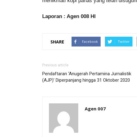
menikmati kopi panas yang telah disuguh
Laporan : Agen 008 HI
SHARE
Facebook
Twitter
Previous article
Pendaftaran ‘Anugerah Pertamina Jurnalistik
(AJP)’ Diperpanjang hingga 31 Oktober 2020
Agen 007