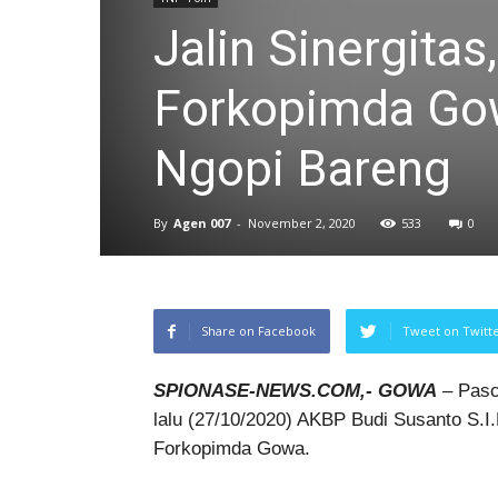
Jalin Sinergita
Forkopimda Go
Ngopi Bareng
By
Agen 007
-
November 2, 2020
533
0
Share on Facebook
Tweet on Twitt
SPIONASE-NEWS.COM,- GOWA
– Pasc
lalu (27/10/2020) AKBP Budi Susanto S.
Forkopimda Gowa.